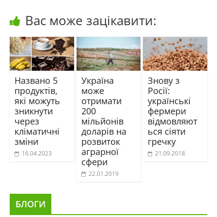
Вас може зацікавити:
Названо 5
Україна
Знову з
продуктів,
може
Росії:
які можуть
отримати
українські
зникнути
200
фермери
через
мільйонів
відмовляют
кліматичні
доларів на
ься сіяти
зміни
розвиток
гречку
аграрної
16.04.2023
21.09.2018
сфери
22.01.2019
БЛОГИ