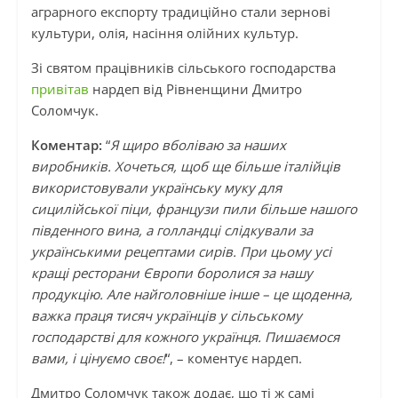
аграрного експорту традиційно стали зернові
культури, олія, насіння олійних культур.
Зі святом працівників сільського господарства
привітав
нардеп від Рівненщини Дмитро
Соломчук.
Коментар:
“
Я щиро вболіваю за наших
виробників. Хочеться, щоб ще більше італійців
використовували українську муку для
сицилійської піци, французи пили більше нашого
південного вина, а голландці слідкували за
українськими рецептами сирів. При цьому усі
кращі ресторани Європи боролися за нашу
продукцію. Але найголовніше інше – це щоденна,
важка праця тисяч українців у сільському
господарстві для кожного українця. Пишаємося
вами, і цінуємо своє!
“, – коментує нардеп.
Дмитро Соломчук також додає, що ті ж самі