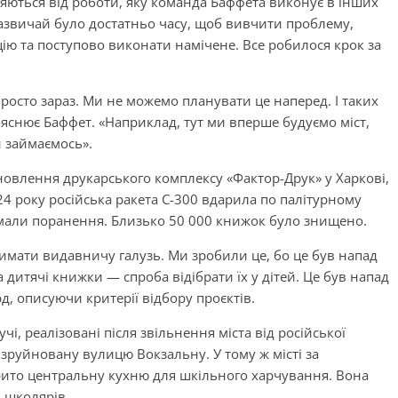
няються від роботи, яку команда Баффета виконує в інших
 зазвичай було достатньо часу, щоб вивчити проблему,
ію та поступово виконати намічене. Все робилося крок за
просто зараз. Ми не можемо планувати це наперед. І таких
яснює Баффет. «Наприклад, тут ми вперше будуємо міст,
 займаємось».
овлення друкарського комплексу «Фактор-Друк» у Харкові,
24 року російська ракета С-300 вдарила по палітурному
имали поранення. Близько 50 000 книжок було знищено.
имати видавничу галузь. Ми зробили це, бо це був напад
а дитячі книжки — спроба відібрати їх у дітей. Це був напад
д, описуючи критерії відбору проєктів.
і, реалізовані після звільнення міста від російської
 зруйновану вулицю Вокзальну. У тому ж місті за
рито центральну кухню для шкільного харчування. Вона
0 школярів.