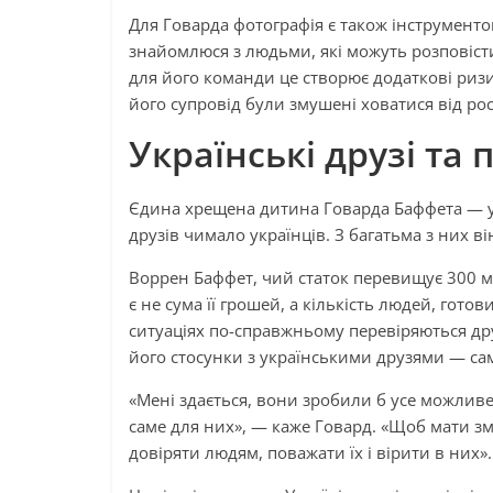
Для Говарда фотографія є також інструментом
знайомлюся з людьми, які можуть розповісти 
для його команди це створює додаткові ризи
його супровід були змушені ховатися від рос
Українські друзі та 
Єдина хрещена дитина Говарда Баффета — ук
друзів чимало українців. З багатьма з них в
Воррен Баффет, чий статок перевищує 300 м
є не сума її грошей, а кількість людей, готов
ситуаціях по-справжньому перевіряються дру
його стосунки з українськими друзями — сам
«Мені здається, вони зробили б усе можливе,
саме для них», — каже Говард. «Щоб мати змо
довіряти людям, поважати їх і вірити в них».