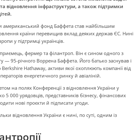
та відновлення інфраструктури, а також підтримки
ітей.
мки американський фонд Баффета став найбільшим
дновлення країни перевищив вклад деяких держав ЄС. Нині
ропи у підтримці українців.
приємець, фермер та філантроп. Він є сином одного з
ту — 95-річного Воррена Баффета. Його батько заснував і
erkshire Hathaway, активи якої охоплюють компанії від
операторів енергетичного ринку й авіаліній.
том на полях Конференції з відновлення України у
ко 5 000 урядовців, представників бізнесу, фінансових
годити нові проєкти й підписати угоди.
ьки відновлення України є нині, по суті, одним із
антропії