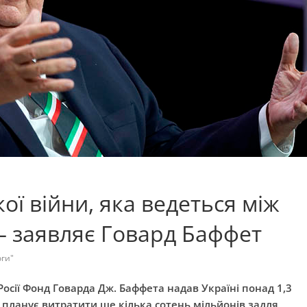
ої війни, яка ведеться між
 — заявляє Говард Баффет
ги"
сії Фонд Говарда Дж. Баффета надав Україні понад 1,3
н планує витратити ще кілька сотень мільйонів задля