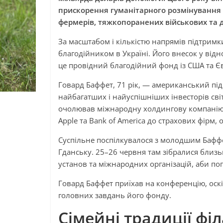
прискорення гуманітарного розмінування 
фермерів, тяжкопоранених військових та д
За масштабом і кількістю напрямів підтри
благодійником в Україні. Його внесок у ві
це провідний благодійний фонд із США та Єв
Говард Баффет, 71 рік, — американський під
найбагатших і найуспішніших інвесторів сві
очолював міжнародну холдингову компанію B
Apple та Bank of America до страхових фірм, 
Суспільне поспілкувалося з молодшим Баффе
Гданську. 25–26 червня там зібралися близь
установ та міжнародних організацій, аби по
Говард Баффет приїхав на конференцію, оскіл
головних завдань його фонду.
Сімейні традиції філ