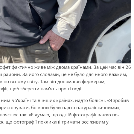
ффет фактично живе між двома країнами. За цей час він 26
і райони. За його словами, це не було для нього важким,
в по всьому світу. Там він допомагав фермерам,
ії, щоб зберегти пам’ять про ті події.
ним в Україні та в інших країнах, надто болісні. «Я зробив
користовувати, бо вони були надто натуралістичними», —
 пояснює так: «Я думаю, що одній фотографії важко по-
ся, що фотографії покликані тримати все живим у