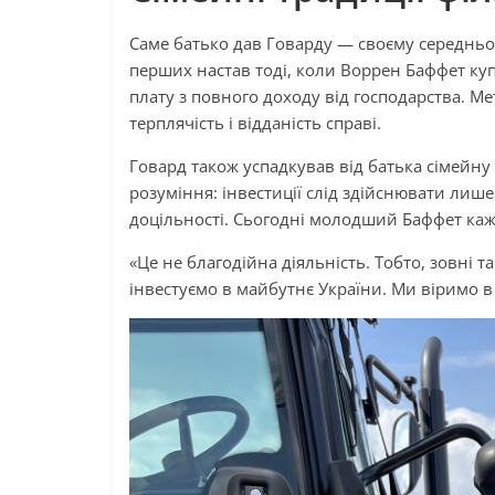
Саме батько дав Говарду — своєму середньом
перших настав тоді, коли Воррен Баффет ку
плату з повного доходу від господарства. М
терплячість і відданість справі.
Говард також успадкував від батька сімейну
розуміння: інвестиції слід здійснювати лише 
доцільності. Сьогодні молодший Баффет каже,
«Це не благодійна діяльність. Тобто, зовні 
інвестуємо в майбутнє України. Ми віримо в