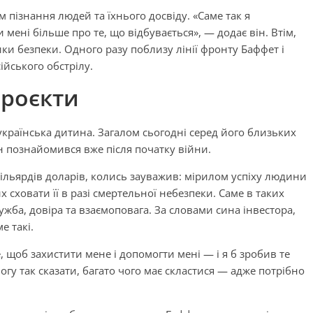
 пізнання людей та їхнього досвіду. «Саме так я
мені більше про те, що відбувається», — додає він. Втім,
ки безпеки. Одного разу поблизу лінії фронту Баффет і
ійського обстрілу.
проєкти
раїнська дитина. Загалом сьогодні серед його близьких
ін познайомився вже після початку війни.
ільярдів доларів, колись зауважив: мірилом успіху людини
их сховати її в разі смертельної небезпеки. Саме в таких
жба, довіра та взаємоповага. За словами сина інвестора,
е такі.
 щоб захистити мене і допомогти мені — і я б зробив те
гу так сказати, багато чого має скластися — адже потрібно