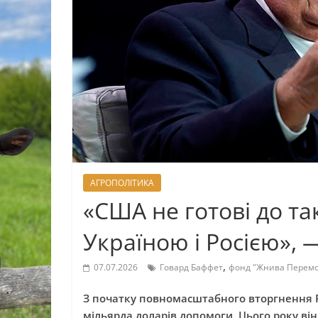
АГРОПОЛІТИКА
«США не готові до так
Україною і Росією»,
,
07.07.2026
Говард Баффет
фонд "Жнива Перемо
З початку повномасштабного вторгнення Ро
мільярда доларів допомоги. Цього року ві