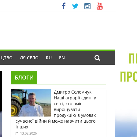
ИЦТВО
ЛЯ СЕЛО
RU
EN
БЛОГИ
Дмитро Соломчук:
Наші аграрії єдині у
світі, хто вміє
вирощувати
продукцію в умовах
сучасної війни й може навчити цього
інших
13.02.2026