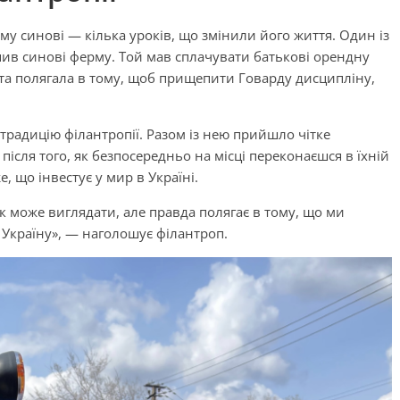
у синові — кілька уроків, що змінили його життя. Один із
пив синові ферму. Той мав сплачувати батькові орендну
ета полягала в тому, щоб прищепити Говарду дисципліну,
 традицію філантропії. Разом із нею прийшло чітке
після того, як безпосередньо на місці переконаєшся в їхній
 що інвестує у мир в Україні.
так може виглядати, але правда полягає в тому, що ми
 Україну», — наголошує філантроп.