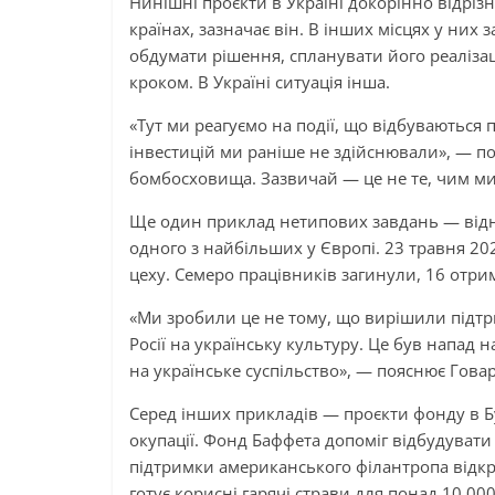
Нинішні проєкти в Україні докорінно відріз
країнах, зазначає він. В інших місцях у них
обдумати рішення, спланувати його реалізац
кроком. В Україні ситуація інша.
«Тут ми реагуємо на події, що відбуваються 
інвестицій ми раніше не здійснювали», — по
бомбосховища. Зазвичай — це не те, чим ми
Ще один приклад нетипових завдань — відн
одного з найбільших у Європі. 23 травня 20
цеху. Семеро працівників загинули, 16 отр
«Ми зробили це не тому, що вирішили підтр
Росії на українську культуру. Це був напад н
на українське суспільство», — пояснює Говар
Серед інших прикладів — проєкти фонду в Буч
окупації. Фонд Баффета допоміг відбудувати
підтримки американського філантропа відк
готує корисні гарячі страви для понад 10 00