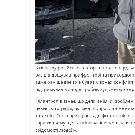
З початку російського вторгнення Говард Ба
разів відвідував прифронтові та прикордонн
адже раніше він вже бував у зонах конфлікті
підтримував молодь і робив художні фотограф
Філантроп визнає, що деякі знімки, зроблені 
певні фотографії, які мені попросили не ви
каже він. Свою пристрасть до фотографії він
справжньому щось змінити. Але мені здаєть
свідомості людей».