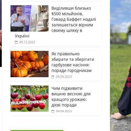
Виділивши близько
$500 мільйонів,
Говард Баффет надалі
залишається вірним
своєму шляху в
Україні
09.12.2023
Як правильно
збирати та зберігати
гарбузове насіння:
поради городникам
09.09.2023
Чим підживити
вишню весною для
кращого урожаю:
дієві поради
04.04.2023