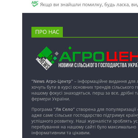
Якщо ви знайшли помилку, будь ласка, вид
ПРО НАС
“News Агро-Центр”
– інформаційне видання для 
хочуть бути в курсі основних трендів сільського 
нашому фокусі знаходяться, перш за все, дрібні т
фермери України.
Програма
“Ля Село”
створена для популяризації
адже саме сільське господарство підтримує країн
успішного розвитку. Наші журналісти зроблять ус
перебування на нашому сайті було максимально
інформативним та цікавим.