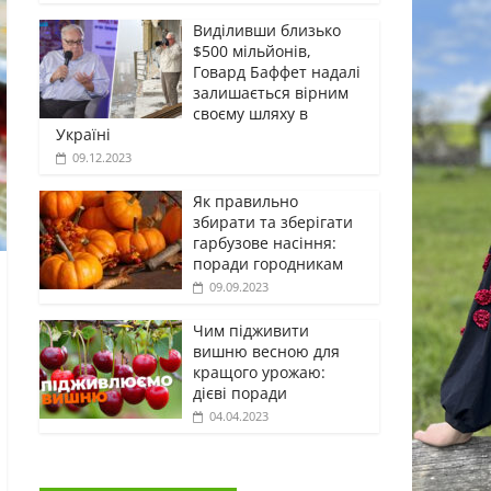
Виділивши близько
$500 мільйонів,
Говард Баффет надалі
залишається вірним
своєму шляху в
Україні
09.12.2023
Як правильно
збирати та зберігати
гарбузове насіння:
поради городникам
09.09.2023
Чим підживити
вишню весною для
кращого урожаю:
дієві поради
04.04.2023