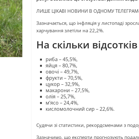
ЛИШЕ ЦІКАВІ НОВИНИ В ОДНОМУ ТЕЛЕГРАМ
Зазначається, що інфляція у листопаді зросл
харчування злетіли на 22,2%.
На скільки відсоткі
риба – 45,5%,
яйця – 80,7%,
овочі – 49,7%,
фрукти – 70,5%,
цукор – 32,9%,
макарони – 27,5%,
олія – 25,7%,
м’ясо – 24,4%,
кисломолочний сир – 22,6%.
Судячи зі статистики, рекордсменами з подо
Зазначимо, що експерти прогнозують подальше