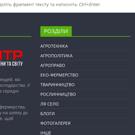
іліть фрагмент тексту та натисніть
Ctrl+Enter
.
РОЗДІЛИ
АГРОТЕХНІКА
АГРОПОЛІТИКА
АГРОПРАВО
ЕКО-ФЕРМЕРСТВО
людей, які
ТВАРИННИЦТВО
господарства. У
а середні
РОСЛИННИЦТВО
ЛЯ СЕЛО
 фермерства,
у на шляху до
БЛОГИ
е, щоб
ФОТОГАЛЕРЕЯ
ІНШЕ