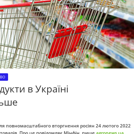
ТВО
дукти в Україні
льше
ісля повномасштабного вторгнення росіян 24 лютого 2022
 товарів. Про це повідомляє Мінфін, пише
agronews.ua
.