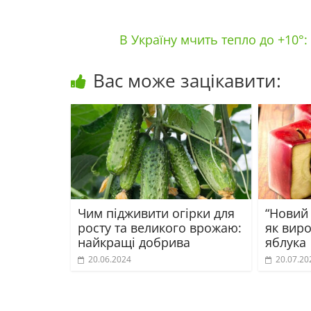
В Україну мчить тепло до +10°:
Вас може зацікавити:
Чим підживити огірки для
“Новий 
росту та великого врожаю:
як вир
найкращі добрива
яблука
20.06.2024
20.07.20