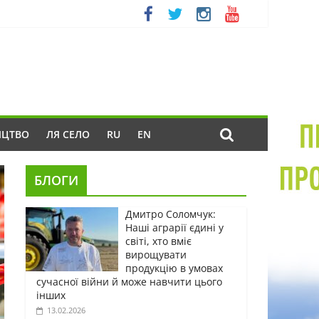
ИЦТВО
ЛЯ СЕЛО
RU
EN
БЛОГИ
Дмитро Соломчук:
Наші аграрії єдині у
світі, хто вміє
вирощувати
продукцію в умовах
сучасної війни й може навчити цього
інших
13.02.2026