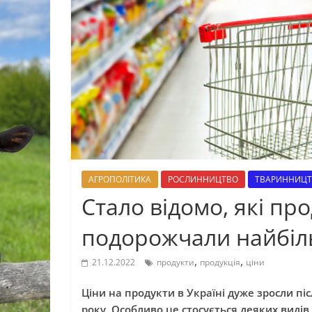
АГРОПОЛІТИКА
РОСЛИННИЦТВО
ТВАРИННИЦ
Стало відомо, які про
подорожчали найбі
,
,
21.12.2022
продукти
продукція
ціни
Ціни на продукти в Україні дуже зросли п
року. Особливо це стосується деяких видів