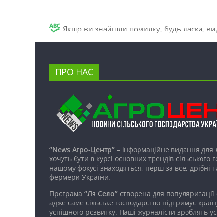
Якщо ви знайшли помилку, будь ласка, вид
ПРО НАС
“News Агро-Центр”
– інформаційне видання для 
хочуть бути в курсі основних трендів сільського 
нашому фокусі знаходяться, перш за все, дрібні т
фермери України.
Програма
“Ля Село”
створена для популяризації
адже саме сільське господарство підтримує країн
успішного розвитку. Наші журналісти зроблять ус