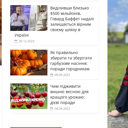
Виділивши близько
$500 мільйонів,
Говард Баффет надалі
залишається вірним
своєму шляху в
Україні
09.12.2023
Як правильно
збирати та зберігати
гарбузове насіння:
поради городникам
09.09.2023
Чим підживити
вишню весною для
кращого урожаю:
дієві поради
04.04.2023