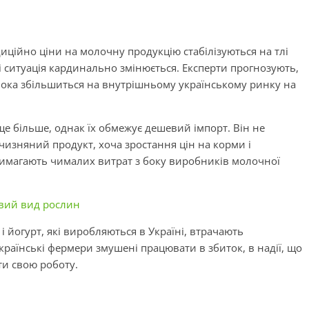
адиційно ціни на молочну продукцію стабілізуються на тлі
і ситуація кардинально змінюється. Експерти прогнозують,
лока збільшиться на внутрішньому українському ринку на
е більше, однак їх обмежує дешевий імпорт. Він не
чизняний продукт, хоча зростання цін на корми і
вимагають чималих витрат з боку виробників молочної
овий вид рослин
 і йогурт, які виробляються в Україні, втрачають
раїнські фермери змушені працювати в збиток, в надії, що
ти свою роботу.