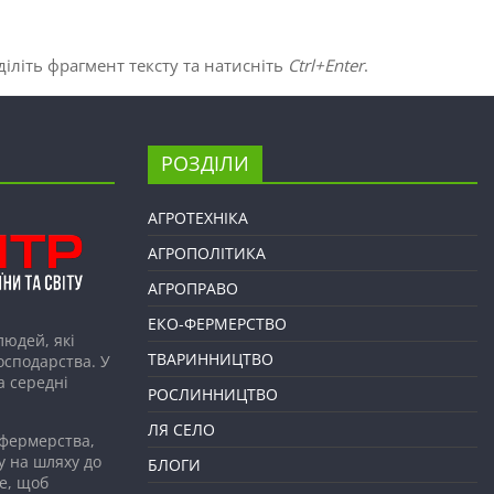
іліть фрагмент тексту та натисніть
Ctrl+Enter
.
РОЗДІЛИ
АГРОТЕХНІКА
АГРОПОЛІТИКА
АГРОПРАВО
ЕКО-ФЕРМЕРСТВО
людей, які
ТВАРИННИЦТВО
господарства. У
а середні
РОСЛИННИЦТВО
ЛЯ СЕЛО
 фермерства,
у на шляху до
БЛОГИ
е, щоб