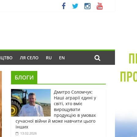
ИЦТВО
ЛЯ СЕЛО
RU
EN
БЛОГИ
Дмитро Соломчук:
Наші аграрії єдині у
світі, хто вміє
вирощувати
продукцію в умовах
сучасної війни й може навчити цього
інших
13.02.2026