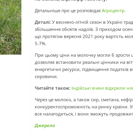
Детальніше про це розповідає
Агроцентр.
Деталі:
У весняно-літній сезон в Україні тр
збільшення обсягів надоїв. З приходом осен
що протягом вересня 2021 року вартість мо
5-7%.
При цьому ціни на молочку могли б зрости щ
дозволяє встановити реальні цінники на віт
енергетичні ресурси, підвищення податків 
сировини.
Читайте також:
Індійські вчені відкрили н
Через це молоко, а також сир, сметана, кефір
конкурентоспроможність на ринку країни. Ук
все налагодиться, і вони зможуть продовжи
Джерело