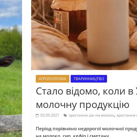
АГРОПОЛІТИКА
ТВАРИННИЦТВО
Стало відомо, коли в 
молочну продукцію
,
02.09.2021
зростання цін на молоко
зростання 
Період порівняно недорогої молочної продукц
на молоко, сир, кефір і сметану.