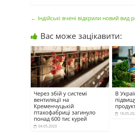
←
Індійські вчені відкрили новий вид 
Вас може зацікавити:
Через збій у системі
В Укра
вентиляції на
підвищ
Кременчуцькій
продук
птахофабриці загинуло
18.05.20
понад 600 тис курей
04.05.2020