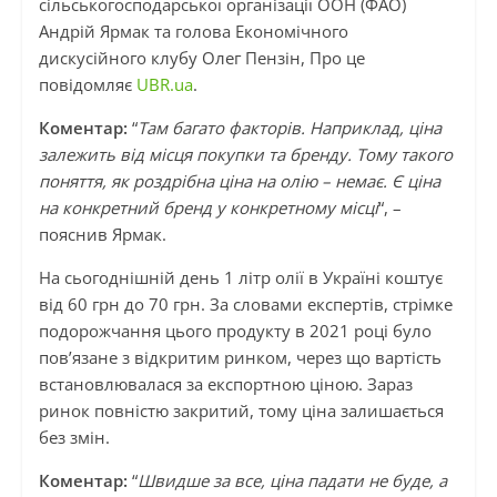
сільськогосподарської організації ООН (ФАО)
Андрій Ярмак та голова Економічного
дискусійного клубу Олег Пензін, Про це
повідомляє
UBR.ua
.
Коментар:
“
Там багато факторів. Наприклад, ціна
залежить від місця покупки та бренду. Тому такого
поняття, як роздрібна ціна на олію – немає. Є ціна
на конкретний бренд у конкретному місці
“, –
пояснив Ярмак.
На сьогоднішній день 1 літр олії в Україні коштує
від 60 грн до 70 грн. За словами експертів, стрімке
подорожчання цього продукту в 2021 році було
пов’язане з відкритим ринком, через що вартість
встановлювалася за експортною ціною. Зараз
ринок повністю закритий, тому ціна залишається
без змін.
Коментар:
“
Швидше за все, ціна падати не буде, а