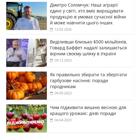
Дмитро Соломчук: Наші аграрії
єдині у світі, хто вміє вирощувати
продукцію в умовах сучасної війни
й може навчити цього інших
13.02.2026
Виділивши близько $500 мільйонів,
Говард Баффет надалі залишається
вірним своєму шляху в Україні
09.12.2023
Як правильно збирати та зберігати
гарбузове насіння: поради
городникам
09.09.2023
Чим підживити вишню весною для
кращого урожаю: дієві поради
04.04.2023