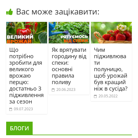
Вас може зацікавити:
Що
Як врятувати
Чим
потрібно
городину від
підживлюва
зробити для
спеки:
ти
великого
основні
полуницю,
врожаю
правила
щоб урожай
перцю:
поливу
був кращий
достатньо 3
ніж в сусіда?
20.06.2023
підживлення
20.05.2022
за сезон
09.07.2023
БЛОГИ