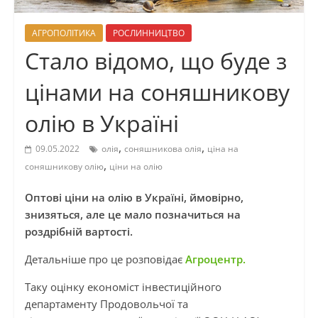
АГРОПОЛІТИКА
РОСЛИННИЦТВО
Стало відомо, що буде з
цінами на соняшникову
олію в Україні
,
,
09.05.2022
олія
соняшникова олія
ціна на
,
соняшникову олію
ціни на олію
Оптові ціни на олію в Україні, ймовірно,
знизяться, але це мало позначиться на
роздрібній вартості.
Детальніше про це розповідає
Агроцентр.
Таку оцінку економіст інвестиційного
департаменту Продовольчої та