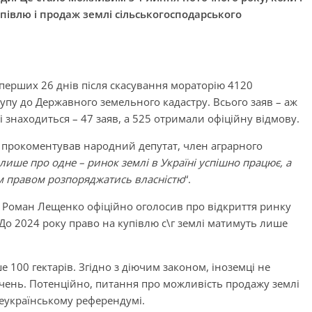
півлю і продаж землі сільськогосподарського
перших 26 днів після скасування мораторію 4120
упу до Державного земельного кадастру. Всього заяв – аж
і знаходиться – 47 заяв, а 525 отримали офіційну відмову.
прокоментував народний депутат, член аграрного
 лише про одне – ринок землі в Україні успішно працює, а
им правом розпоряджатись власністю
“.
и Роман Лещенко офіційно оголосив про відкриття ринку
До 2024 року право на купівлю с\г землі матимуть лише
 100 гектарів. Згідно з діючим законом, іноземці не
чень. Потенційно, питання про можливість продажу землі
сеукраїнському референдумі.