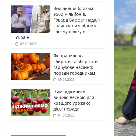
Виділивши близько
$500 мільйонів,
Говард Баффет надалі
залишається вірним
своєму шляху в
Україні
09.12.2023
Як правильно
збирати та зберігати
гарбузове насіння:
поради городникам
09.09.2023
Чим підживити
вишню весною для
кращого урожаю:
дієві поради
04.04.2023