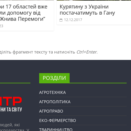
и 17 областей вже
Курятину з України
ли допомогу від
постачатимуть в Гану
“Жнива Перемоги”
12.12.2017
23
іліть фрагмент тексту та натисніть
Ctrl+Enter
.
РОЗДІЛИ
АГРОТЕХНІКА
АГРОПОЛІТИКА
АГРОПРАВО
ЕКО-ФЕРМЕРСТВО
людей, які
ТВАРИННИЦТВО
господарства. У