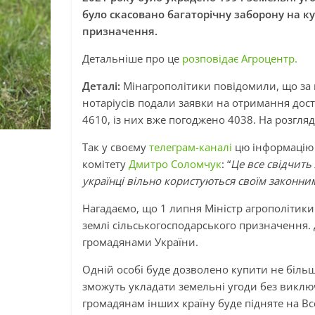
було скасовано багаторічну заборону на ку
призначення.
Детальніше про це
розповідає Агроцентр.
Деталі:
Мінагрополітики повідомили, що за 
нотаріусів подали заявки на отримання дост
4610, із них вже погоджено 4038. На розгляд
Так у своєму
телеграм-каналі
цю інформацію 
комітету
Дмитро Соломчук
: “
Це все свідчить
українці вільно користуються своїм законн
Нагадаємо, що 1 липня Міністр агрополітик
землі сільськогосподарського призначення. 
громадянами України.
Одній особі буде дозволено купити не більше
зможуть укладати земельні угоди без виклю
громадянам інших країну буде підняте на В