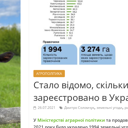
АГРОПОЛІТИКА
Стало відомо, скільк
зареєстровано в Укра
,
,
26.07.2021
Дмитро Соломчук
земельні угоди
р
У
Міністерстві аграрної політики
та продов
2021 року було украдено 1994 земельні уго