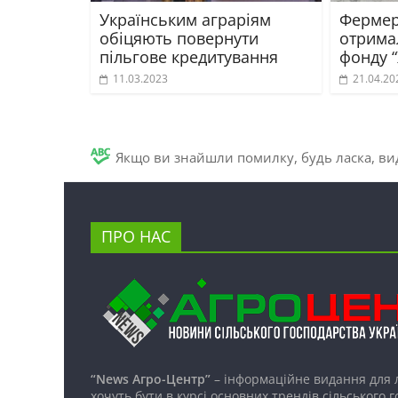
Українським аграріям
Фермер
обіцяють повернути
отрима
пільгове кредитування
фонду 
11.03.2023
21.04.20
Якщо ви знайшли помилку, будь ласка, вид
ПРО НАС
“News Агро-Центр”
– інформаційне видання для 
хочуть бути в курсі основних трендів сільського 