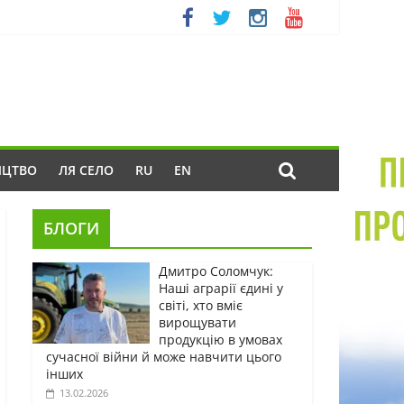
ИЦТВО
ЛЯ СЕЛО
RU
EN
БЛОГИ
Дмитро Соломчук:
Наші аграрії єдині у
світі, хто вміє
вирощувати
продукцію в умовах
сучасної війни й може навчити цього
інших
13.02.2026