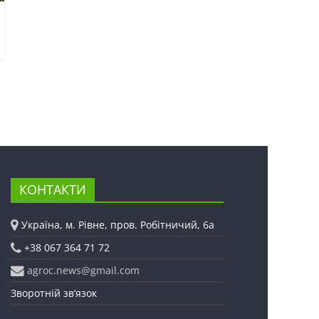
КОНТАКТИ
Україна, м. Рівне, пров. Робітничий, 6а
+38 067 364 71 72
agroc.news@gmail.com
Зворотній зв’язок