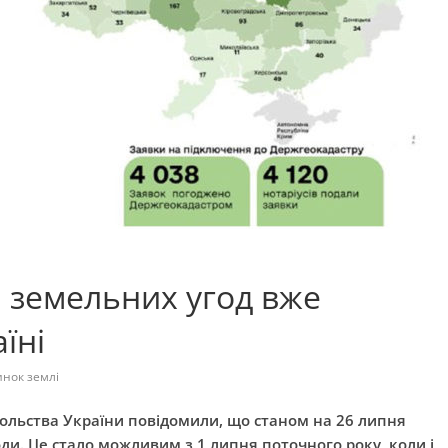
и земельних угод вже
їні
инок землі
ольства України повідомили, що станом на 26 липня
ди. Це стало можливим з 1 липня поточного року, коли і