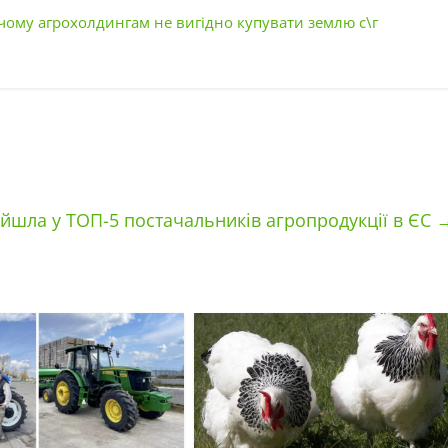
чому агрохолдингам не вигідно купувати землю с\г
ійшла у ТОП-5 постачальників агропродукції в ЄС