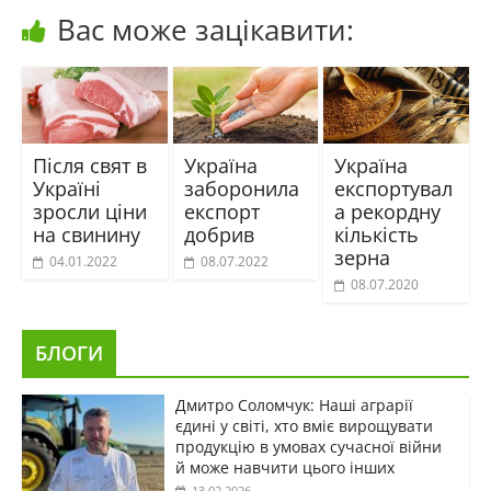
Вас може зацікавити:
Після свят в
Україна
Україна
Україні
заборонила
експортувал
зросли ціни
експорт
а рекордну
на свинину
добрив
кількість
зерна
04.01.2022
08.07.2022
08.07.2020
БЛОГИ
Дмитро Соломчук: Наші аграрії
єдині у світі, хто вміє вирощувати
продукцію в умовах сучасної війни
й може навчити цього інших
13.02.2026