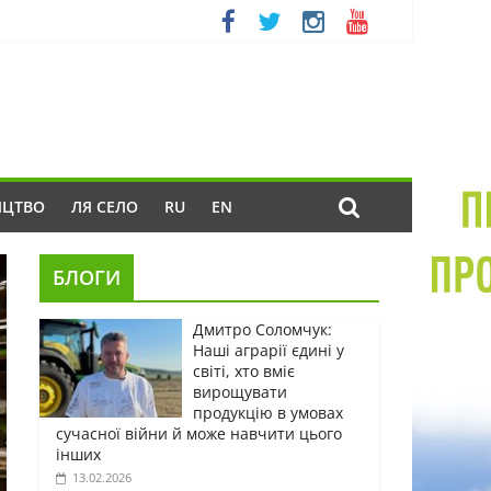
ИЦТВО
ЛЯ СЕЛО
RU
EN
БЛОГИ
Дмитро Соломчук:
Наші аграрії єдині у
світі, хто вміє
вирощувати
продукцію в умовах
сучасної війни й може навчити цього
інших
13.02.2026