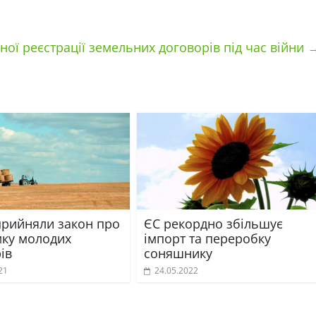
ї реєстрації земельних договорів під час війни
 прийняли закон про
ЄС рекордно збільшує
мку молодих
імпорт та переробку
ів
соняшнику
21
24.05.2022