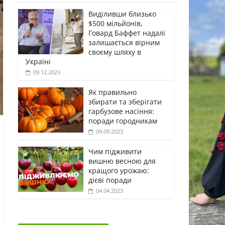
Виділивши близько
$500 мільйонів,
Говард Баффет надалі
залишається вірним
своєму шляху в
Україні
09.12.2023
Як правильно
збирати та зберігати
гарбузове насіння:
поради городникам
09.09.2023
Чим підживити
вишню весною для
кращого урожаю:
дієві поради
04.04.2023