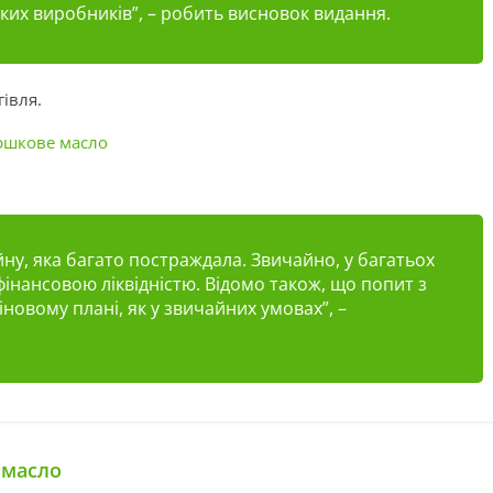
ких виробників”, – робить висновок видання.
гівля.
ершкове масло
ійну, яка багато постраждала. Звичайно, у багатьох
фінансовою ліквідністю. Відомо також, що попит з
іновому плані, як у звичайних умовах”, –
 масло