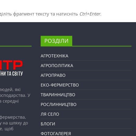
іліть фрагмент тексту та натисніть
Ctrl+Enter
.
РОЗДІЛИ
АГРОТЕХНІКА
АГРОПОЛІТИКА
АГРОПРАВО
ЕКО-ФЕРМЕРСТВО
людей, які
ТВАРИННИЦТВО
господарства. У
а середні
РОСЛИННИЦТВО
ЛЯ СЕЛО
 фермерства,
у на шляху до
БЛОГИ
е, щоб
ФОТОГАЛЕРЕЯ