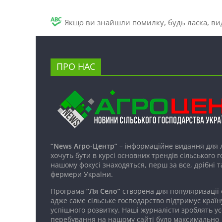
Якщо ви знайшли помилку, будь ласка, вид
ПРО НАС
“News Агро-Центр”
– інформаційне видання для 
хочуть бути в курсі основних трендів сільського 
нашому фокусі знаходяться, перш за все, дрібні т
фермери України.
Програма
“Ля Село”
створена для популяризації
адже саме сільське господарство підтримує країн
успішного розвитку. Наші журналісти зроблять ус
перебування на нашому сайті було максимально