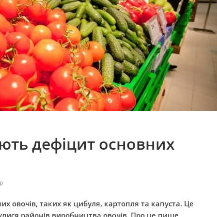
ають дефіцит основних
р
их овочів, таких як цибуля, картопля та капуста. Це
улися районів виробництва овочів. Про це пише