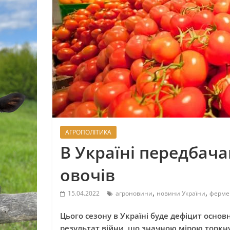
АГРОПОЛІТИКА
В Україні передбач
овочів
,
,
15.04.2022
агроновини
новини України
ферме
Цього сезону в Україні буде дефіцит основн
результат війни, що значною мірою торкн