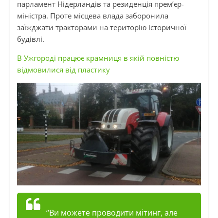
парламент Нідерландів та резиденція прем’єр-
міністра. Проте місцева влада заборонила
заїжджати тракторами на територію історичної
будівлі.
В Ужгороді працює крамниця в якій повністю
відмовилися від пластику
“Ви можете проводити мітинг, але