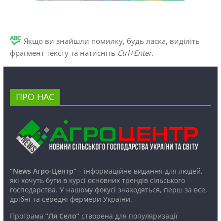
Якщо ви знайшли помилку, будь ласка, виділіть
фрагмент тексту та натисніть
Ctrl+Enter
.
ПРО НАС
“News Агро-Центр”
– інформаційне видання для людей,
які хочуть бути в курсі основних трендів сільського
господарства. У нашому фокусі знаходяться, перш за все,
дрібні та середні фермери України.
Програма
“Ля Село”
створена для популяризації