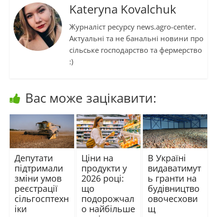
Kateryna Kovalchuk
Журналіст ресурсу news.agro-center.
Актуальні та не банальні новини про
сільське господарство та фермерство
:)
Вас може зацікавити:
Депутати
Ціни на
В Україні
підтримали
продукти у
видаватимут
зміни умов
2026 році:
ь гранти на
реєстрації
що
будівництво
сільгосптехн
подорожчал
овочесхови
іки
о найбільше
щ