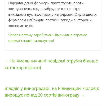
Нідерландські фермери протестують проти
звинувачень, щодо забруднення повітря
викидами вуглецю і азоту на фермах. Окрім цього,
фермерам набридли постійні закиди зі сторони
зоозахисників.
Через нестачу заробітчан Німеччина втрачає
врожаї спаржі та полуниці
←
На Хмельниччині невідомі отруїли більше
сотні корів (фотo)
З водія у виноградарі: на Рівненщині чоловік
вирощує понад 20 сортів винограду
→