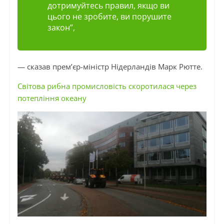
дотримуйтесь правил, якщо ви
цього не зробите, ви порушите
закон”,
— сказав прем’єр-міністр Нідерландів Марк Рютте.
Світова рибна промисловість скоротилася через
потепління океану