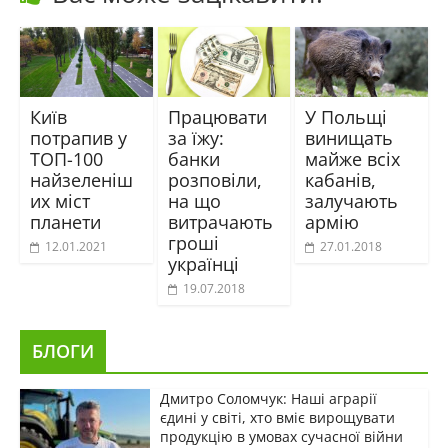
Київ
Працювати
У Польщі
потрапив у
за їжу:
винищать
ТОП-100
банки
майже всіх
найзеленіш
розповіли,
кабанів,
их міст
на що
залучають
планети
витрачають
армію
гроші
12.01.2021
27.01.2018
українці
19.07.2018
БЛОГИ
Дмитро Соломчук: Наші аграрії
єдині у світі, хто вміє вирощувати
продукцію в умовах сучасної війни