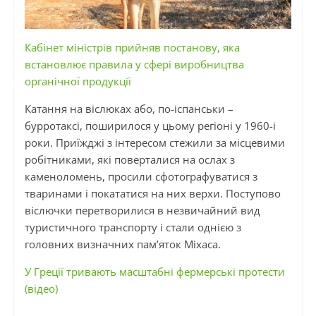
Кабінет міністрів прийняв постанову, яка
встановлює правила у сфері виробництва
органічної продукції
Катання на віслюках або, по-іспанськи –
бурротаксі, поширилося у цьому регіоні у 1960-і
роки. Приїжджі з інтересом стежили за місцевими
робітниками, які поверталися на ослах з
каменоломень, просили сфотографуватися з
тваринами і покататися на них верхи. Поступово
віслючки перетворилися в незвичайний вид
туристичного транспорту і стали однією з
головних визначних пам’яток Міхаса.
У Греції тривають масштабні фермерські протести
(відео)