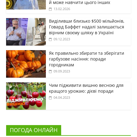
й може навчити цього інших
13.02.2026
Виділивши близько $500 мільйонів,
Говард Баффет надалі залишається
вірним своєму шляху в Україні
09.12.2023
Як правильно збирати та зберігати
гарбузове насіння: поради
городникам
09.09.2023
Чим підживити вишню весною для
кращого урожаю: дієві поради
04.04.2023
ПОГОДА ОНЛАЙН