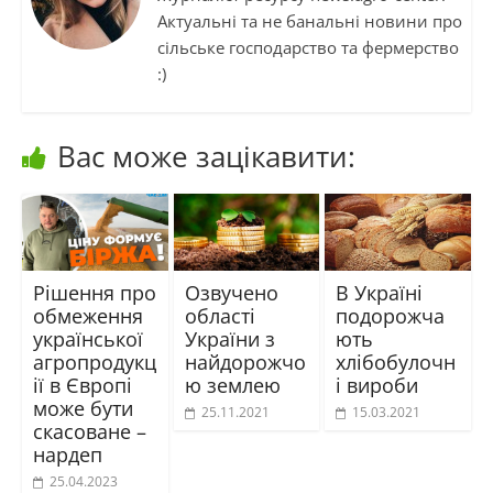
Актуальні та не банальні новини про
сільське господарство та фермерство
:)
Вас може зацікавити:
Рішення про
Озвучено
В Україні
обмеження
області
подорожча
української
України з
ють
агропродукц
найдорожчо
хлібобулочн
ії в Європі
ю землею
і вироби
може бути
25.11.2021
15.03.2021
скасоване –
нардеп
25.04.2023