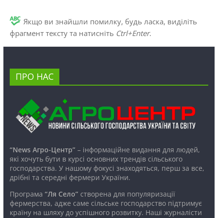
Якщо ви знайшли помилку, будь ласка, виділіть
фрагмент тексту та натисніть
Ctrl+Enter
.
ПРО НАС
“News Агро-Центр”
– інформаційне видання для людей,
які хочуть бути в курсі основних трендів сільського
господарства. У нашому фокусі знаходяться, перш за все,
дрібні та середні фермери України.
Програма
“Ля Село”
створена для популяризації
фермерства, адже саме сільське господарство підтримує
країну на шляху до успішного розвитку. Наші журналісти