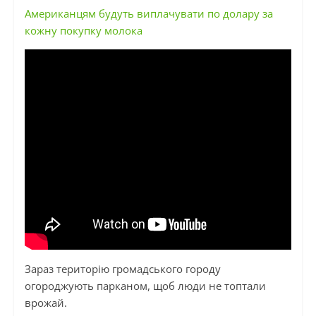
Американцям будуть виплачувати по долару за
кожну покупку молока
Зараз територію громадського городу
огороджують парканом, щоб люди не топтали
врожай.