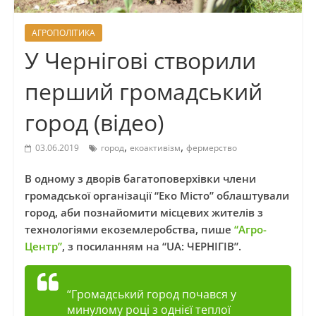
АГРОПОЛІТИКА
У Чернігові створили
перший громадський
город (відео)
,
,
03.06.2019
город
екоактивізм
фермерство
В одному з дворів багатоповерхівки члени
громадської організації “Еко Місто” облаштували
город, аби познайомити місцевих жителів з
технологіями екоземлеробства, пише
“Агро-
Центр”
, з посиланням на “UA: ЧЕРНІГІВ”.
“Громадський город почався у
минулому році з однієї теплої