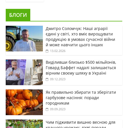
БЛОГИ
Дмитро Соломчук: Наші аграрії
єдині у світі, хто вміє вирощувати
продукцію в умовах сучасної війни
й може навчити цього інших
13.02.2026
Виділивши близько $500 мільйонів,
Говард Баффет надалі залишається
вірним своєму шляху в Україні
09.12.2023
Як правильно збирати та зберігати
гарбузове насіння: поради
городникам
09.09.2023
Чим підживити вишню весною для
кращого урожаю: дієві поради