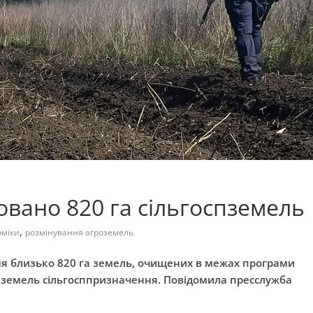
овано 820 га сільгоспземель
,
оміки
розмінування агроземель
я близько 820 га земель, очищених в межах програми
земель сільгосппризначення. Повідомила пресслужба