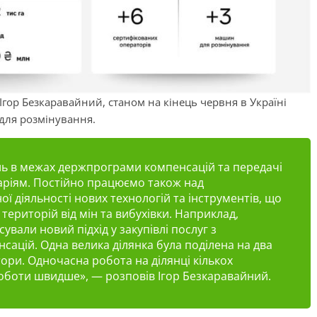
Ігор Безкаравайний, станом на кінець червня в Україні
для розмінування.
ь в межах держпрограми компенсацій та передачі
раріям. Постійно працюємо також над
ї діяльності нових технологій та інструментів, що
територій від мін та вибухівки. Наприклад,
вали новий підхід у закупівлі послуг з
ацій. Одна велика ділянка була поділена на два
атори. Одночасна робота на ділянці кількох
оботи швидше», — розповів Ігор Безкаравайний.