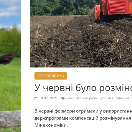
АГРОПОЛІТИКА
У червні було розмін
,
10.07.2025
Гуманітарне розмінування
Мінекон
В червні фермери отримали у використанн
держпрограми компенсацій розмінування 
Мінекономіки.