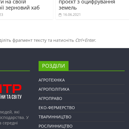
и на своїй
проєкт з оцифрування
ії зерновий хаб
земель
23
16.06.2021
іліть фрагмент тексту та натисніть
Ctrl+Enter
.
РОЗДІЛИ
АГРОТЕХНІКА
АГРОПОЛІТИКА
АГРОПРАВО
ЕКО-ФЕРМЕРСТВО
людей, які
ТВАРИННИЦТВО
господарства. У
а середні
РОСЛИННИЦТВО