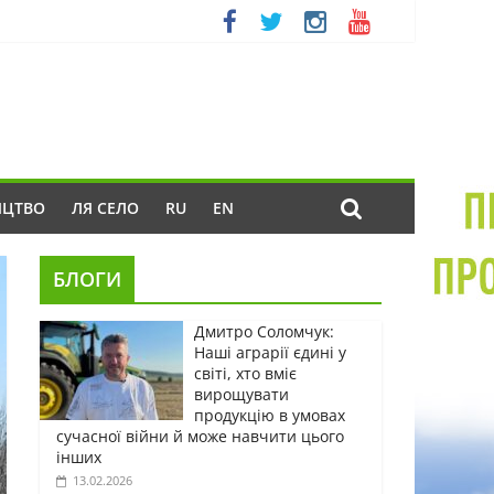
ИЦТВО
ЛЯ СЕЛО
RU
EN
БЛОГИ
Дмитро Соломчук:
Наші аграрії єдині у
світі, хто вміє
вирощувати
продукцію в умовах
сучасної війни й може навчити цього
інших
13.02.2026