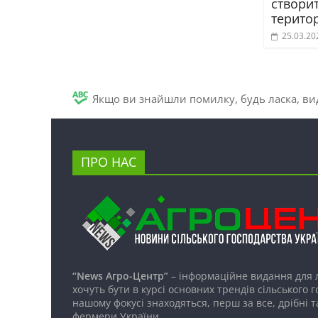
створит
територ
25.03.20
Якщо ви знайшли помилку, будь ласка, вид
ПРО НАС
“News Агро-Центр”
– інформаційне видання для 
хочуть бути в курсі основних трендів сільського 
нашому фокусі знаходяться, перш за все, дрібні т
фермери України.