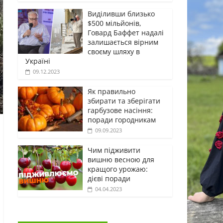
Виділивши близько
$500 мільйонів,
Говард Баффет надалі
залишається вірним
своєму шляху в
Україні
09.12.2023
Як правильно
збирати та зберігати
гарбузове насіння:
поради городникам
09.09.2023
Чим підживити
вишню весною для
кращого урожаю:
дієві поради
04.04.2023