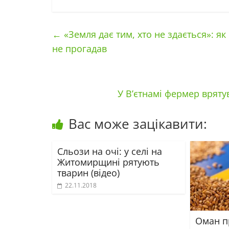
←
«Земля дає тим, хто не здається»: я
не прогадав
У В’єтнамі фермер вряту
Вас може зацікавити:
Сльози на очі: у селі на
Житомирщині рятують
тварин (відео)
22.11.2018
Оман п