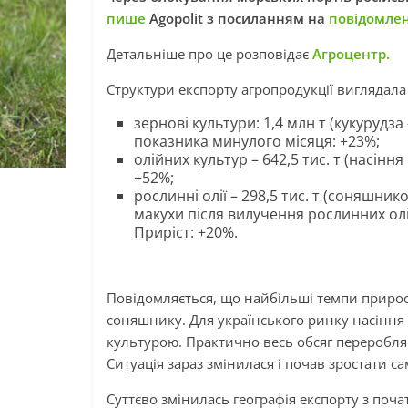
пише
Agopolit з посиланням на
повідомле
Детальніше про це розповідає
Агроцентр.
Структури експорту агропродукції виглядала 
зернові культури: 1,4 млн т (кукуруд
показника минулого місяця: +23%;
олійних культур – 642,5 тис. т (насінн
+52%;
рослинні олії – 298,5 тис. т (соняшник
макухи після вилучення рослинних олі
Приріст: +20%.
Повідомляється, що найбільші темпи прирос
соняшнику. Для українського ринку насіння
культурою. Практично весь обсяг переробляв
Ситуація зараз змінилася і почав зростати са
Суттєво змінилась географія експорту з по