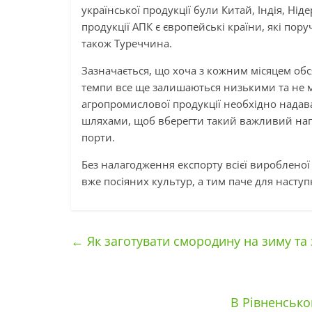
української продукції були Китай, Індія, Н
продукції АПК є європейські країни, які пору
також Туреччина.
Зазначається, що хоча з кожним місяцем об
темпи все ще залишаються низькими та не м
агропромислової продукції необхідно надав
шляхами, щоб вберегти такий важливий нап
порти.
Без налагодження експорту всієї виробленої 
вже посіяних культур, а тим паче для наступ
←
Як заготувати смородину на зиму та
В Рівненсько