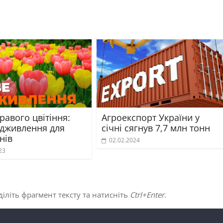
равого цвітіння:
Агроекспорт України у
ідживлення для
січні сягнув 7,7 млн тонн
нів
02.02.2024
23
іліть фрагмент тексту та натисніть
Ctrl+Enter
.