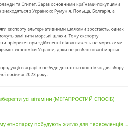
ідерланди та Єгипет. Зараз основними країнами-покупцями
ч знаходяться з Україною: Румунія, Польща, Болгарія, а
сяги експорту альтернативними шляхами зростають, однак
ожуть замінити морські шляхи. Тому експорту
ати пріоритет при здійсненні відвантажень не морськими
рямок економіки України, доки не розблоковані морські
продукції в аграріїв не буде достатньо коштів як для збору
ної посівної 2023 року.
 зберегти усі вітаміни (МЕГАПРОСТИЙ СПОСІБ)
му етнопарку побудують житло для переселенців