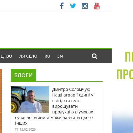
ИЦТВО
ЛЯ СЕЛО
RU
EN
БЛОГИ
Дмитро Соломчук:
Наші аграрії єдині у
світі, хто вміє
вирощувати
продукцію в умовах
сучасної війни й може навчити цього
інших
13.02.2026