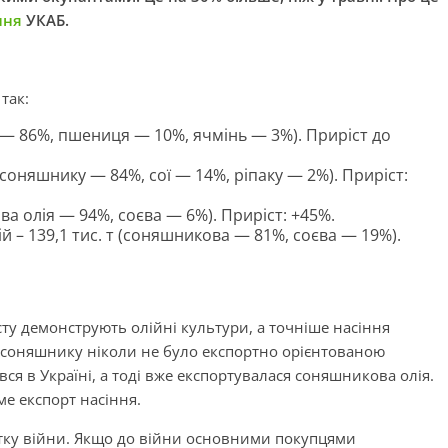
ння
УКАБ.
так:
за — 86%, пшениця — 10%, ячмінь — 3%). Приріст до
я соняшнику — 84%, сої — 14%, ріпаку — 2%). Приріст:
ова олія — 94%, соєва — 6%). Приріст: +45%.
й – 139,1 тис. т (соняшникова — 81%, соєва — 19%).
ту демонструють олійні культури, а точніше насіння
 соняшнику ніколи не було експортно орієнтованою
ся в Україні, а тоді вже експортувалася соняшникова олія.
ме експорт насіння.
чатку війни. Якщо до війни основними покупцями