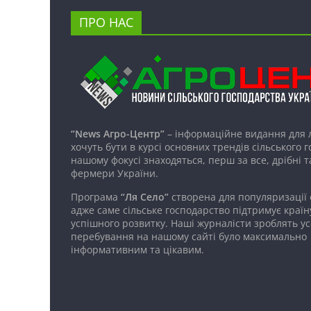
ПРО НАС
“News Агро-Центр”
– інформаційне видання для 
хочуть бути в курсі основних трендів сільського 
нашому фокусі знаходяться, перш за все, дрібні т
фермери України.
Програма
“Ля Село”
створена для популяризації
адже саме сільське господарство підтримує країн
успішного розвитку. Наші журналісти зроблять ус
перебування на нашому сайті було максимально
інформативним та цікавим.