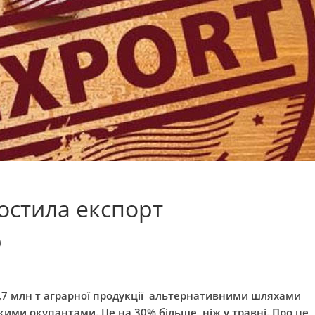
ростила експорт
%
2,7 млн т аграрної продукції альтернативними шляхами
кими окупантами. Це на 30% більше, ніж у травні. Про це