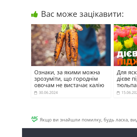
Вас може зацікавити:
Ознаки, за якими можна
Для яск
зрозуміти, що городнім
дієве п
овочам не вистачає калію
тюльпа
30.06.2024
15.06.20
Якщо ви знайшли помилку, будь ласка, вид