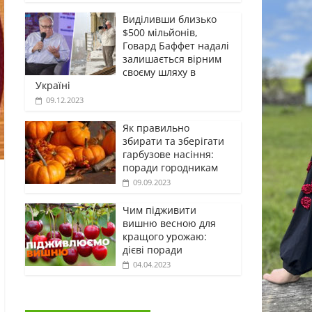
Виділивши близько
$500 мільйонів,
Говард Баффет надалі
залишається вірним
своєму шляху в
Україні
09.12.2023
Як правильно
збирати та зберігати
гарбузове насіння:
поради городникам
09.09.2023
Чим підживити
вишню весною для
кращого урожаю:
дієві поради
04.04.2023