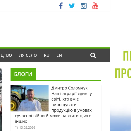
ИЦТВО
ЛЯ СЕЛО
RU
EN
БЛОГИ
Дмитро Соломчук:
Наші аграрії єдині у
світі, хто вміє
вирощувати
продукцію в умовах
сучасної війни й може навчити цього
інших
13.02.2026