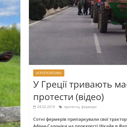
АГРОПОЛІТИКА
У Греції тривають м
протести (відео)
,
04.02.2019
протести
фермери
Сотні фермерів припаркували свої трактори
Афіни-Салоніки на перехресті
Нікайя
в
Фар