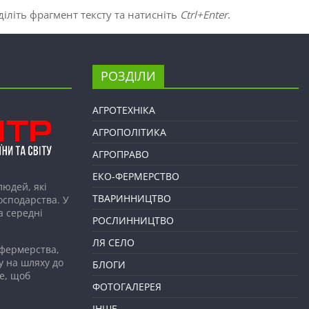
іліть фрагмент тексту та натисніть
Ctrl+Enter
.
РОЗДІЛИ
АГРОТЕХНІКА
АГРОПОЛІТИКА
АГРОПРАВО
ЕКО-ФЕРМЕРСТВО
людей, які
ТВАРИННИЦТВО
господарства. У
а середні
РОСЛИННИЦТВО
ЛЯ СЕЛО
 фермерства,
у на шляху до
БЛОГИ
е, щоб
ФОТОГАЛЕРЕЯ
ІНШЕ