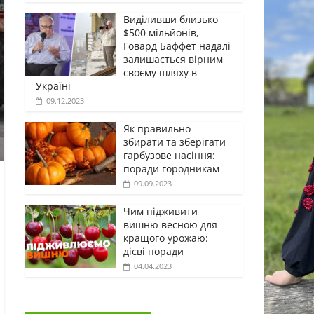
Виділивши близько
$500 мільйонів,
Говард Баффет надалі
залишається вірним
своєму шляху в
Україні
09.12.2023
Як правильно
збирати та зберігати
гарбузове насіння:
поради городникам
09.09.2023
Чим підживити
вишню весною для
кращого урожаю:
дієві поради
04.04.2023