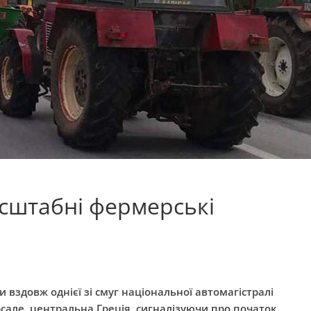
асштабні фермерські
 вздовж однієї зі смуг національної автомагістралі
сале
, центральна Греція, сигналізуючи про початок