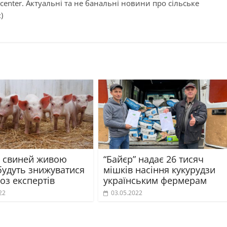
center. Актуальні та не банальні новини про сільське
)
а свиней живою
“Байєр” надає 26 тисяч
будуть знижуватися
мішків насіння кукурудзи
оз експертів
українським фермерам
22
03.05.2022