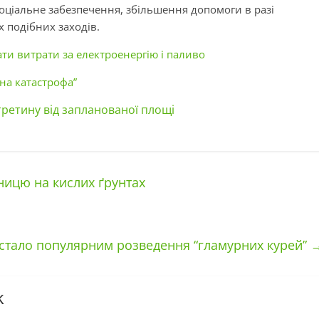
оціальне забезпечення, збільшення допомоги в разі
х подібних заходів.
и витрати за електроенергію і паливо
бна катастрофа”
третину від запланованої площі
ницю на кислих ґрунтах
стало популярним розведення “гламурних курей”
k