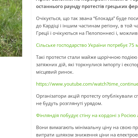
останнього раунду протестів грецьких фе
Очікується, що так звана “блокада” буде по
до
Кардіці
і
іншим частинам регіону, в той ча
Греції
і
очікуються на Пелопоннесі
і
, можлив
Сільське господарство України потребує 75 м
Такі протести стали майже щорічною подією
затяжних дій, які торкнулися імпорту
і
експор
місцевий ринок.
https://www.youtube.com/watch?time_contin
Організатори акцій протесту опублікували с
не будуть розглянуті урядом.
Фінляндія побудує стіну на кордоні з Росією
Вони вимагають мінімальну ціну на свою пр
витрати шляхом зниження ціни на електроене