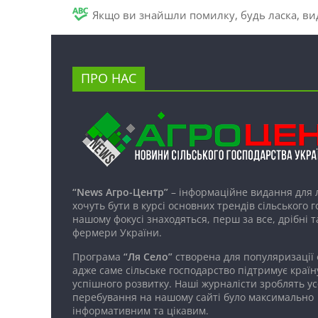
Якщо ви знайшли помилку, будь ласка, вид
ПРО НАС
“News Агро-Центр”
– інформаційне видання для 
хочуть бути в курсі основних трендів сільського 
нашому фокусі знаходяться, перш за все, дрібні т
фермери України.
Програма
“Ля Село”
створена для популяризації
адже саме сільське господарство підтримує країн
успішного розвитку. Наші журналісти зроблять ус
перебування на нашому сайті було максимально
інформативним та цікавим.