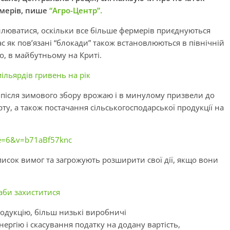
рмерів, пише
“Агро-Центр”.
силюватися, оскільки все більше фермерів приєднуються
с як пов’язані “блокади” також встановлюються в північній
о, в майбутньому на Криті.
ільярдів гривень на рік
 після зимового збору врожаю і в минулому призвели до
ту, а також постачання сільськогосподарської продукції на
ue=6&v=b71aBf57knc
писок вимог та загрожують розширити свої дії, якщо вони
 аби захиститися
одукцію, більш низькі виробничі
ргію і скасування податку на додану вартість,