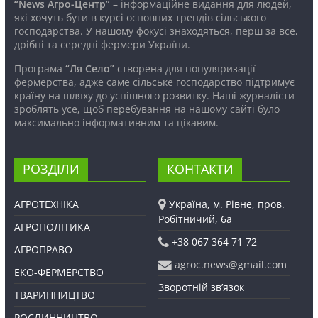
“News Агро-Центр”
– інформаційне видання для людей,
які хочуть бути в курсі основних трендів сільського
господарства. У нашому фокусі знаходяться, перш за все,
дрібні та середні фермери України.
Програма
“Ля Село”
створена для популяризації
фермерства, адже саме сільське господарство підтримує
країну на шляху до успішного розвитку. Наші журналісти
зроблять усе, щоб перебування на нашому сайті було
максимально інформативним та цікавим.
РОЗДІЛИ
КОНТАКТИ
АГРОТЕХНІКА
Україна, м. Рівне, пров.
Робітничий, 6а
АГРОПОЛІТИКА
+38 067 364 71 72
АГРОПРАВО
agroc.news@gmail.com
ЕКО-ФЕРМЕРСТВО
Зворотній зв’язок
ТВАРИННИЦТВО
РОСЛИННИЦТВО