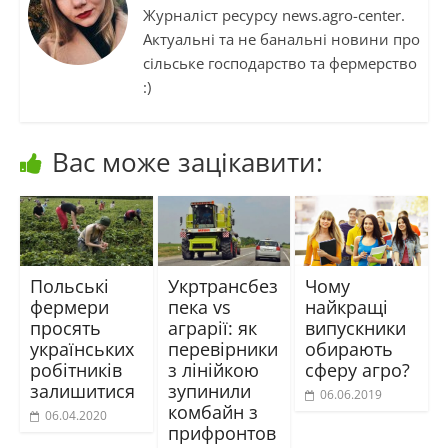
Журналіст ресурсу news.agro-center.
Актуальні та не банальні новини про
сільське господарство та фермерство
:)
Вас може зацікавити:
Польські
Укртрансбез
Чому
фермери
пека vs
найкращі
просять
аграрії: як
випускники
українських
перевірники
обирають
робітників
з лінійкою
сферу агро?
залишитися
зупинили
06.06.2019
комбайн з
06.04.2020
прифронтов