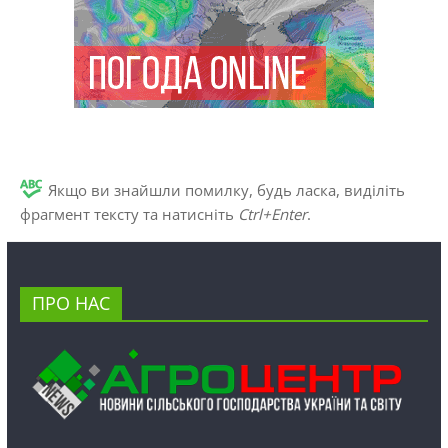
Якщо ви знайшли помилку, будь ласка, виділіть
фрагмент тексту та натисніть
Ctrl+Enter
.
ПРО НАС