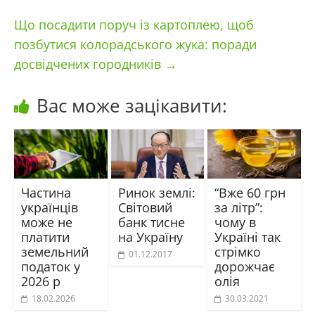
Що посадити поруч із картоплею, щоб
позбутися колорадського жука: поради
досвідчених городників
→
Вас може зацікавити:
Частина
Ринок землі:
“Вже 60 грн
українців
Світовий
за літр”:
може не
банк тисне
чому в
платити
на Україну
Україні так
земельний
стрімко
01.12.2017
податок у
дорожчає
2026 р
олія
18.02.2026
30.03.2021