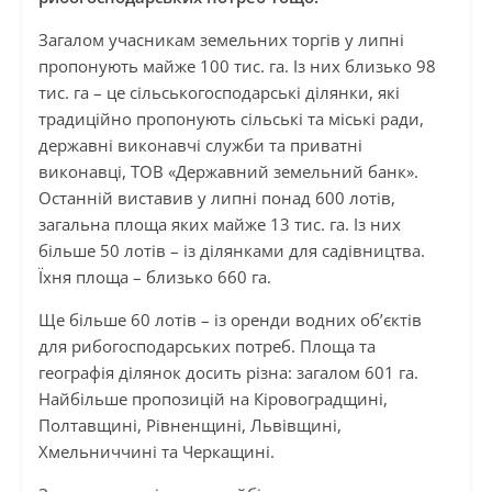
Загалом учасникам земельних торгів у липні
пропонують майже 100 тис. га. Із них близько 98
тис. га – це сільськогосподарські ділянки, які
традиційно пропонують сільські та міські ради,
державні виконавчі служби та приватні
виконавці, ТОВ «Державний земельний банк».
Останній виставив у липні понад 600 лотів,
загальна площа яких майже 13 тис. га. Із них
більше 50 лотів – із ділянками для садівництва.
Їхня площа – близько 660 га.
Ще більше 60 лотів – із оренди водних об’єктів
для рибогосподарських потреб. Площа та
географія ділянок досить різна: загалом 601 га.
Найбільше пропозицій на Кіровоградщині,
Полтавщині, Рівненщині, Львівщині,
Хмельниччині та Черкащині.