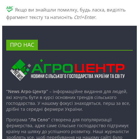
Якщо ви знайшли помилку, будь ласка, виділіть
фрагмент тексту та натисніть
Ctrl+Enter
.
ПРО НАС
“News Агро-Центр”
– інформаційне видання для людей,
які хочуть бути в курсі основних трендів сільського
господарства. У нашому фокусі знаходяться, перш за все,
дрібні та середні фермери України.
Програма
“Ля Село”
створена для популяризації
фермерства, адже саме сільське господарство підтримує
країну на шляху до успішного розвитку. Наші журналісти
зроблять усе, щоб перебування на нашому сайті було