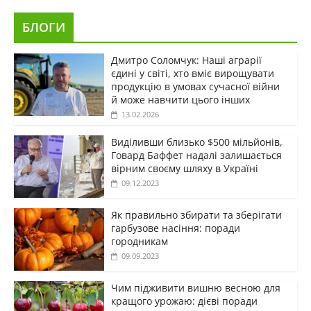
БЛОГИ
Дмитро Соломчук: Наші аграрії
єдині у світі, хто вміє вирощувати
продукцію в умовах сучасної війни
й може навчити цього інших
13.02.2026
Виділивши близько $500 мільйонів,
Говард Баффет надалі залишається
вірним своєму шляху в Україні
09.12.2023
Як правильно збирати та зберігати
гарбузове насіння: поради
городникам
09.09.2023
Чим підживити вишню весною для
кращого урожаю: дієві поради