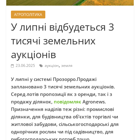
АГРОПОЛІТИКА
У липні відбудеться 3
тисячі земельних
аукціонів
,
23.06.2025
аукціон
земля
У липні у системі Прозорро.Продажі
заплановано 3 тисячі земельних аукціонів.
Серед лотів пропозиції як з оренди, так і з
продажу ділянок,
повідомляє
Agronews.
Призначення наділів теж різні: промислові
ділянки, для будівництва об’єктів торгівлі чи
житлової забудови, сільськогосподарські для
однорічних рослин чи під садівництво, для
рибогосподарських потреб тощо.