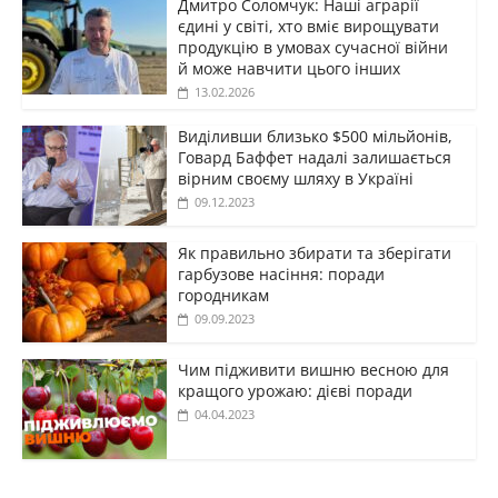
Дмитро Соломчук: Наші аграрії
єдині у світі, хто вміє вирощувати
продукцію в умовах сучасної війни
й може навчити цього інших
13.02.2026
Виділивши близько $500 мільйонів,
Говард Баффет надалі залишається
вірним своєму шляху в Україні
09.12.2023
Як правильно збирати та зберігати
гарбузове насіння: поради
городникам
09.09.2023
Чим підживити вишню весною для
кращого урожаю: дієві поради
04.04.2023