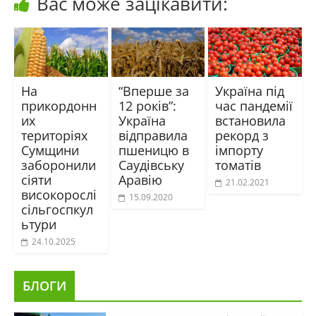
Вас може зацікавити:
На
“Вперше за
Україна під
прикордонн
12 років”:
час пандемії
их
Україна
встановила
територіях
відправила
рекорд з
Сумщини
пшеницю в
імпорту
заборонили
Саудівську
томатів
сіяти
Аравію
21.02.2021
високорослі
15.09.2020
сільгоспкул
ьтури
24.10.2025
БЛОГИ