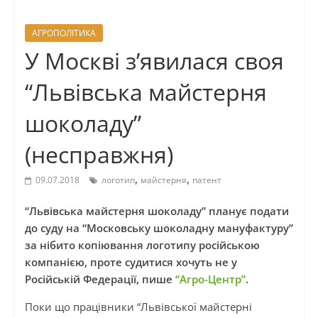
АГРОПОЛІТИКА
У Москві з’явилася своя
“Львівська майстерня
шоколаду”
(несправжня)
,
,
09.07.2018
логотип
майстерня
патент
“Львівська майстерня шоколаду” планує подати
до суду на “Московську шоколадну мануфактуру”
за нібито копіювання логотипу російською
компанією, проте судитися хочуть не у
Російській Федерації, пише
“Агро-Центр”
.
Поки що працівники “Львівської майстерні