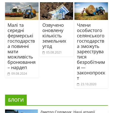
Малі та
Озвучено
Члени
середні
оновлену
особистого
фермерські
кількість
селянського
господарств
земельних
господарств
а повинні
угод
а зможуть
мати
зареєструва
05.08.2021
можливість
тися
бронювання
безробітним
– нардеп
и —
законопроєк
09.08.2024
т
23.10.2020
БЛОГИ
Дмитро Соломчук: Наші аграрії