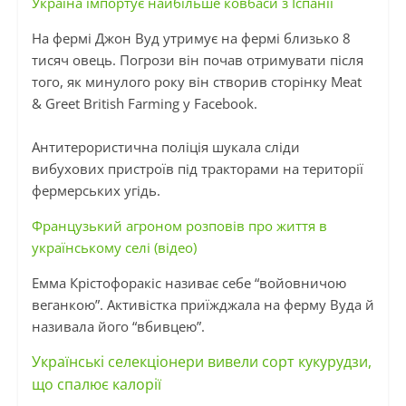
Україна імпортує найбільше ковбаси з Іспанії
На фермі Джон Вуд утримує на фермі близько 8
тисяч овець. Погрози він почав отримувати після
того, як минулого року він створив сторінку Meat
& Greet British Farming у Facebook.
Антитерористична поліція шукала сліди
вибухових пристроїв під тракторами на території
фермерських угідь.
Французький агроном розповів про життя в
українському селі (відео)
Емма Крістофоракіс називає себе “войовничою
веганкою”. Активістка приїжджала на ферму Вуда й
називала його “вбивцею”.
Українські селекціонери вивели сорт кукурудзи,
що спалює калорії