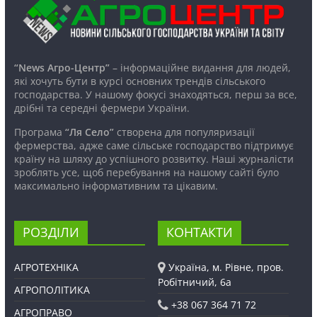
“News Агро-Центр”
– інформаційне видання для людей,
які хочуть бути в курсі основних трендів сільського
господарства. У нашому фокусі знаходяться, перш за все,
дрібні та середні фермери України.
Програма
“Ля Село”
створена для популяризації
фермерства, адже саме сільське господарство підтримує
країну на шляху до успішного розвитку. Наші журналісти
зроблять усе, щоб перебування на нашому сайті було
максимально інформативним та цікавим.
РОЗДІЛИ
КОНТАКТИ
АГРОТЕХНІКА
Україна, м. Рівне, пров.
Робітничий, 6а
АГРОПОЛІТИКА
+38 067 364 71 72
АГРОПРАВО