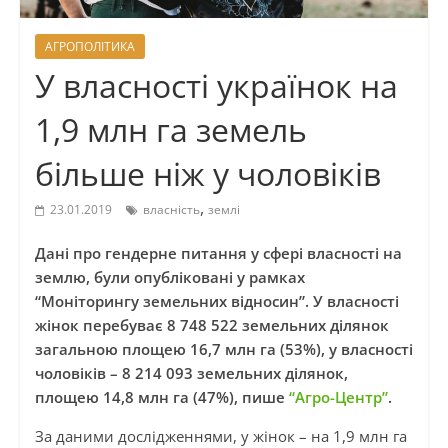
АГРОПОЛІТИКА
У власності українок на
1,9 млн га земель
більше ніж у чоловіків
,
23.01.2019
власність
землі
Дані про гендерне питання у сфері власності на
землю, були опубліковані у рамках
“Моніторингу земельних відносин”. У власності
жінок перебуває 8 748 522 земельних ділянок
загальною площею 16,7 млн га (53%), у власності
чоловіків – 8 214 093 земельних ділянок,
площею 14,8 млн га (47%), пише
“Агро-Центр”
.
За даними дослідженнями, у жінок – на 1,9 млн га