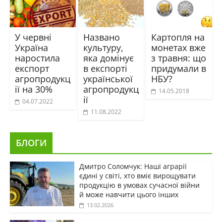
У червні
Названо
Картопля на
Україна
культуру,
монетах вже
наростила
яка домінує
з травня: що
експорт
в експорті
придумали в
агропродукц
української
НБУ?
ії на 30%
агропродукц
14.05.2018
ії
04.07.2022
11.08.2022
БЛОГИ
Дмитро Соломчук: Наші аграрії
єдині у світі, хто вміє вирощувати
продукцію в умовах сучасної війни
й може навчити цього інших
13.02.2026