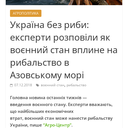
АГРОПОЛІТИКА
Україна без риби:
експерти розповіли як
воєнний стан вплине на
рибальство в
Азовському морі
,
07.12.2018
воєнний стан
рибальство
Головна новина останніх тижнів —
введення
воєнного
стану. Експерти вважають,
що найбільших економічних
втрат,
воєнний
стан може нанести рибальству
України, пише
“Агро-Центр”
.