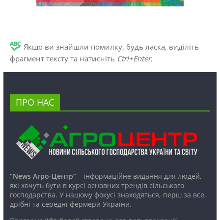
Якщо ви знайшли помилку, будь ласка, виділіть
фрагмент тексту та натисніть
Ctrl+Enter
.
ПРО НАС
“News Агро-Центр”
– інформаційне видання для людей,
які хочуть бути в курсі основних трендів сільського
господарства. У нашому фокусі знаходяться, перш за все,
дрібні та середні фермери України.