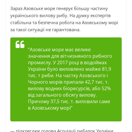
Зараз Азовське море генерує більшу частину
українського вилову рибу. На думку експертів
стабільна та безпечна робота на Азовському морі
за такої ситуації не гарантована.
“Азовське море має велике
значення для вітчизняного рибного
промислу. У 2017 році в водоймах
України було виловлено майже 81,9
тис. т риби. На частку Азовського і
Чорного морів припали 42,7 тис. т.
вилову водних біоресурсів, або 52%
від загального обсягу вилову.
Причому 37,5 тис. т. виловили саме
в Азовському морі”
— підкреслює голова Асоціації рибалок України