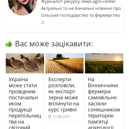
Журналіст ресурсу news.agro-center.
Актуальні та не банальні новини про
сільське господарство та фермерство
:)
Вас може зацікавити:
Україна
Експерти
На
може стати
розповіли,
Вінниччини
провідним
як експорт
фермери
постачальн
зерна може
самовільно
иком
вплинути на
засіяли
продукції
курс гривні
соняшником
перепільниц
територію
13.08.2021
тва на
пам’ятці
світовий
археології