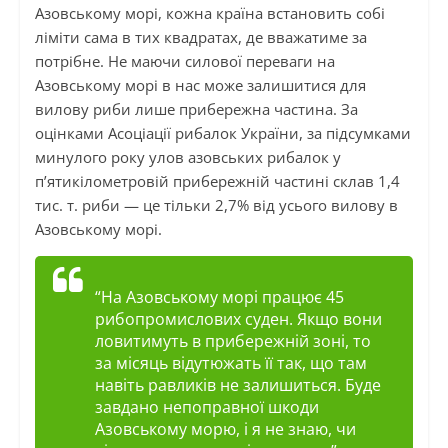
Азовському морі, кожна країна встановить собі
ліміти сама в тих квадратах, де вважатиме за
потрібне. Не маючи силової переваги на
Азовському морі в нас може залишитися для
вилову риби лише прибережна частина. За
оцінками Асоціації рибалок України, за підсумками
минулого року улов азовських рибалок у
п’ятикілометровій прибережній частині склав 1,4
тис. т. риби — це тільки 2,7% від усього вилову в
Азовському морі.
“На Азовському морі працює 45
рибопромислових суден. Якщо вони
ловитимуть в прибережній зоні, то
за місяць
відутюжать
її так, що там
навіть равликів не залишиться. Буде
завдано непоправної шкоди
Азовському морю, і я не знаю, чи