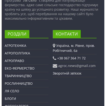
Програма
“Ля Село”
створена для популяризації
фермерства, адже саме сільське господарство підтримує
країну на шляху до успішного розвитку. Наші журналісти
зроблять усе, щоб перебування на нашому сайті було
максимально інформативним та цікавим.
РОЗДІЛИ
КОНТАКТИ
АГРОТЕХНІКА
Україна, м. Рівне, пров.
Робітничий, 6а
АГРОПОЛІТИКА
+38 067 364 71 72
АГРОПРАВО
agroc.news@gmail.com
ЕКО-ФЕРМЕРСТВО
Зворотній зв’язок
ТВАРИННИЦТВО
РОСЛИННИЦТВО
ЛЯ СЕЛО
БЛОГИ