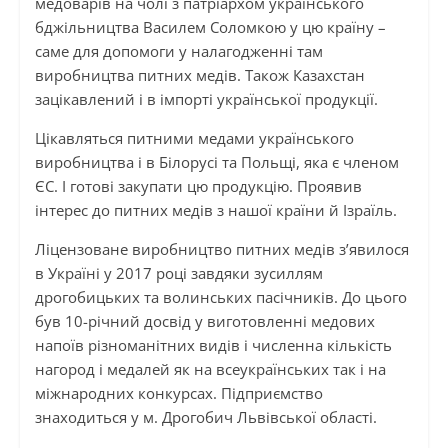
медоварів на чолі з патріархом українського
бджільництва Василем Соломкою у цю країну –
саме для допомоги у налагодженні там
виробництва питних медів. Також Казахстан
зацікавлений і в імпорті української продукції.
Цікавляться питними медами українського
виробництва і в Білорусі та Польщі, яка є членом
ЄС. І готові закупати цю продукцію. Проявив
інтерес до питних медів з нашої країни й Ізраїль.
Ліцензоване виробництво питних медів з’явилося
в Україні у 2017 році завдяки зусиллям
дрогобицьких та волинських пасічників. До цього
був 10-річний досвід у виготовленні медових
напоїв різноманітних видів і численна кількість
нагород і медалей як на всеукраїнських так і на
міжнародних конкурсах. Підприємство
знаходиться у м. Дрогобич Львівської області.