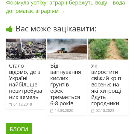
Формула успіху: аграрії бережуть воду – вода
допомагає аграріям
→
Вас може зацікавити:
Стало
Від
Як
відомо, де в
вапнування
виростити
Україні
кислих
свіжий кріп
найбільше
ґрунтів
восени: на
невитребува
ефект
які хитрощі
них земель
тримається
йдуть
6-8 років
городники
04.12.2018
14.03.2020
02.10.2023
БЛОГИ