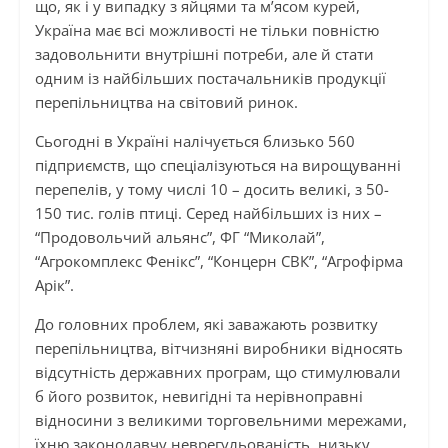
що, як і у випадку з яйцями та м’ясом курей,
Україна має всі можливості не тільки повністю
задовольнити внутрішні потреби, але й стати
одним із найбільших постачальників продукції
перепільництва на світовий ринок.
Сьогодні в Україні налічується близько 560
підприємств, що спеціалізуються на вирощуванні
перепелів, у тому числі 10 – досить великі, з 50-
150 тис. голів птиці. Серед найбільших із них –
“Продовольчий альянс”, ФГ “Миколай”,
“Агрокомплекс Фенікс”, “Концерн СВК”, “Агрофірма
Арік”.
До головних проблем, які заважають розвитку
перепільництва, вітчизняні виробники відносять
відсутність державних програм, що стимулювали
б його розвиток, невигідні та нерівноправні
відносини з великими торговельними мережами,
їхню законодавчу неврегульованість, низьку