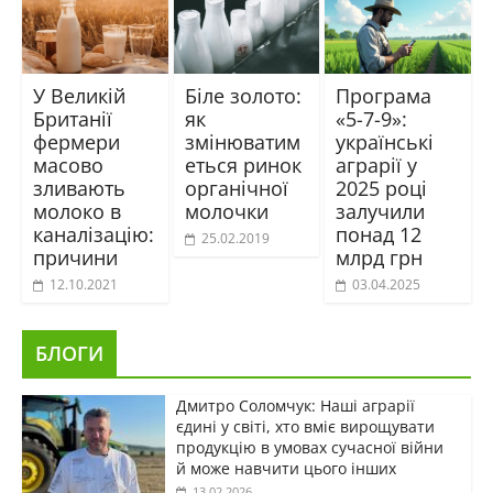
У Великій
Біле золото:
Програма
Британії
як
«5-7-9»:
фермери
змінюватим
українські
масово
еться ринок
аграрії у
зливають
органічної
2025 році
молоко в
молочки
залучили
каналізацію:
понад 12
25.02.2019
причини
млрд грн
12.10.2021
03.04.2025
БЛОГИ
Дмитро Соломчук: Наші аграрії
єдині у світі, хто вміє вирощувати
продукцію в умовах сучасної війни
й може навчити цього інших
13.02.2026