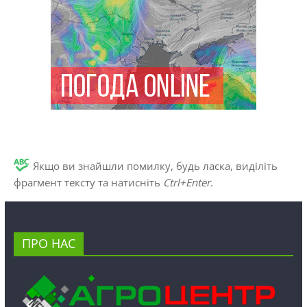
Якщо ви знайшли помилку, будь ласка, виділіть
фрагмент тексту та натисніть
Ctrl+Enter
.
ПРО НАС