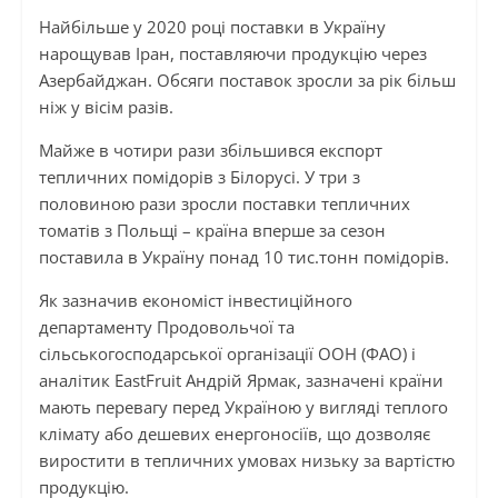
Найбільше у 2020 році поставки в Україну
нарощував Іран, поставляючи продукцію через
Азербайджан. Обсяги поставок зросли за рік більш
ніж у вісім разів.
Майже в чотири рази збільшився експорт
тепличних помідорів з Білорусі. У три з
половиною рази зросли поставки тепличних
томатів з Польщі – країна вперше за сезон
поставила в Україну понад 10 тис.тонн помідорів.
Як зазначив економіст інвестиційного
департаменту Продовольчої та
сільськогосподарської організації ООН (ФАО) і
аналітик EastFruit Андрій Ярмак, зазначені країни
мають перевагу перед Україною у вигляді теплого
клімату або дешевих енергоносіїв, що дозволяє
виростити в тепличних умовах низьку за вартістю
продукцію.