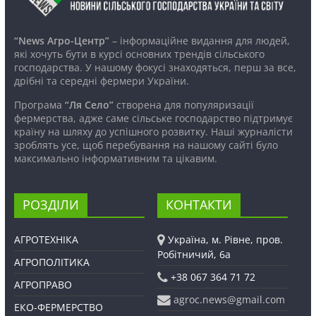
“News Агро-Центр”
– інформаційне видання для людей,
які хочуть бути в курсі основних трендів сільського
господарства. У нашому фокусі знаходяться, перш за все,
дрібні та середні фермери України.
Програма
“Ля Село”
створена для популяризації
фермерства, адже саме сільське господарство підтримує
країну на шляху до успішного розвитку. Наші журналісти
зроблять усе, щоб перебування на нашому сайті було
максимально інформативним та цікавим.
РОЗДІЛИ
КОНТАКТИ
АГРОТЕХНІКА
Україна, м. Рівне, пров.
Робітничий, 6а
АГРОПОЛІТИКА
+38 067 364 71 72
АГРОПРАВО
agroc.news@gmail.com
ЕКО-ФЕРМЕРСТВО