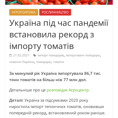
АГРОПОЛІТИКА
РОСЛИННИЦТВО
Україна під час пандемії
встановила рекорд з
імпорту томатів
,
,
21.02.2021
імпорт помідорів
імпортовані помідори
,
,
новини України
помідори
томати
За минулий рік Україна імпортувала 86,7 тис.
тонн томатів на більш ніж 77 млн дол.
Детальніше про це
розповідає Агроцентр.
Деталі:
Україна за підсумками 2020 року
наростила імпорт тепличних томатів, оновивши
попередній рекорд, встановлений роком раніше.