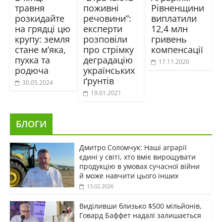
травня
поживні
Рівненщини
розкидайте
речовини”:
виплатили
на грядці цю
експерти
12,4 млн
крупу: земля
розповіли
гривень
стане м’яка,
про стрімку
компенсації
пухка та
деградацію
17.11.2020
родюча
українських
ґрунтів
30.05.2024
19.01.2021
БЛОГИ
Дмитро Соломчук: Наші аграрії
єдині у світі, хто вміє вирощувати
продукцію в умовах сучасної війни
й може навчити цього інших
13.02.2026
Виділивши близько $500 мільйонів,
Говард Баффет надалі залишається