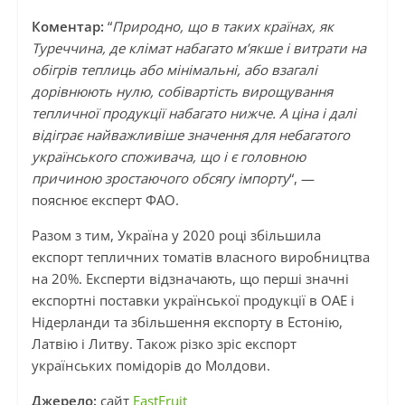
Коментар:
“
Природно, що в таких країнах, як
Туреччина, де клімат набагато м’якше і витрати на
обігрів теплиць або мінімальні, або взагалі
дорівнюють нулю, собівартість вирощування
тепличної продукції набагато нижче. А ціна і далі
відіграє найважливіше значення для небагатого
українського споживача, що і є головною
причиною зростаючого обсягу імпорту
“, —
пояснює експерт ФАО.
Разом з тим, Україна у 2020 році збільшила
експорт тепличних томатів власного виробництва
на 20%. Експерти відзначають, що перші значні
експортні поставки української продукції в ОАЕ і
Нідерланди та збільшення експорту в Естонію,
Латвію і Литву. Також різко зріс експорт
українських помідорів до Молдови.
Джерело:
сайт
EastFruit