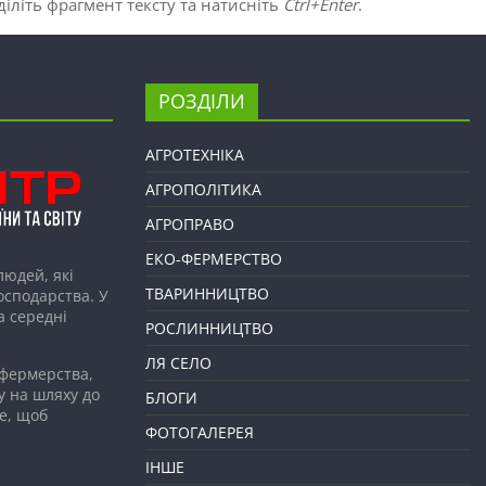
іліть фрагмент тексту та натисніть
Ctrl+Enter
.
РОЗДІЛИ
АГРОТЕХНІКА
АГРОПОЛІТИКА
АГРОПРАВО
ЕКО-ФЕРМЕРСТВО
людей, які
ТВАРИННИЦТВО
господарства. У
а середні
РОСЛИННИЦТВО
ЛЯ СЕЛО
 фермерства,
у на шляху до
БЛОГИ
е, щоб
ФОТОГАЛЕРЕЯ
ІНШЕ