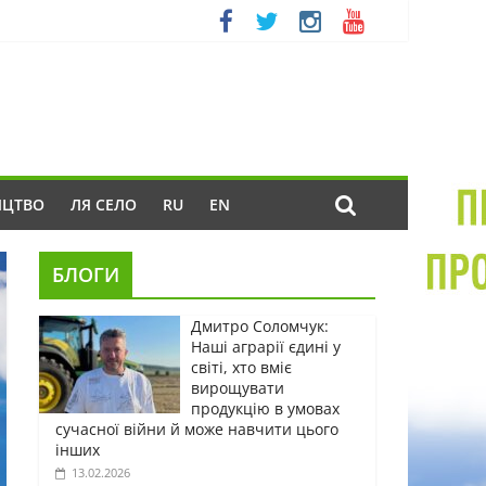
ИЦТВО
ЛЯ СЕЛО
RU
EN
БЛОГИ
Дмитро Соломчук:
Наші аграрії єдині у
світі, хто вміє
вирощувати
продукцію в умовах
сучасної війни й може навчити цього
інших
13.02.2026