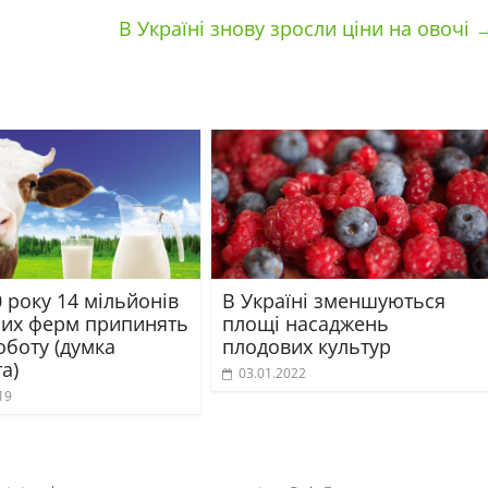
В Україні знову зросли ціни на овочі
 року 14 мільйонів
В Україні зменшуються
их ферм припинять
площі насаджень
оботу (думка
плодових культур
а)
03.01.2022
19