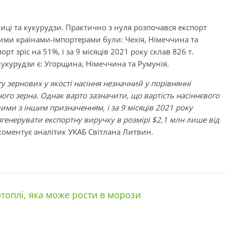
ниці та кукурудзи. Практично з нуля розпочався експорт
ними країнами-імпортерами були: Чехія, Німеччина та
рт зріс на 51%, і за 9 місяців 2021 року склав 826 т.
курудзи є: Угорщина, Німеччина та Румунія.
у зернових у якості насіння незначний у порівнянні
го зерна. Однак варто зазначити, що вартість насіннєвого
ими з іншим призначенням, і за 9 місяців 2021 року
генерувати експортну виручку в розмірі $2,1 млн лише від
 коментує аналітик УКАБ Світлана Литвин.
топлі, яка може рости в морози