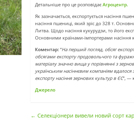
Детальніше про це розповідає
Агроцентр.
Як зазначається, експортується насіння пше
насіння пшениці, який зріс до 328 т. Основ
Литва. Щодо насіння кукурудзи, то його експо
Основними країнами-імпортерами насіння ку
Коментар:
“
На перший погляд, обсяг експорт
обсягами експорту продовольчого та фуражно
матеріалу значно вища у порівнянні з зернов
українським насіннєвим компаніям вдалося з
експорту насіння зернових культур в ЄС
“, —
Джерело
←
Селекціонери вивели новий сорт кар