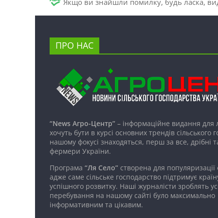
Якщо ви знайшли помилку, будь ласка, вид
ПРО НАС
“News Агро-Центр”
– інформаційне видання для 
хочуть бути в курсі основних трендів сільського 
нашому фокусі знаходяться, перш за все, дрібні т
фермери України.
Програма
“Ля Село”
створена для популяризації
адже саме сільське господарство підтримує країн
успішного розвитку. Наші журналісти зроблять ус
перебування на нашому сайті було максимально
інформативним та цікавим.