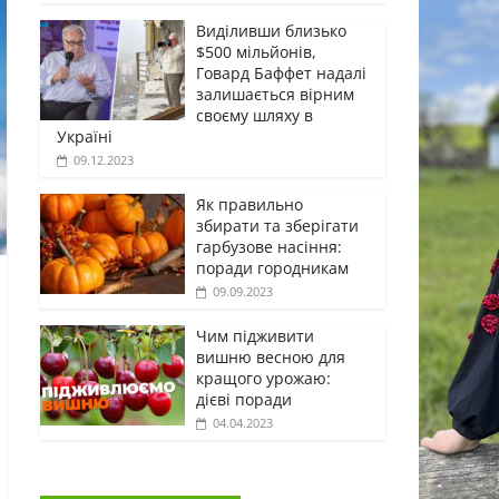
Виділивши близько
$500 мільйонів,
Говард Баффет надалі
залишається вірним
своєму шляху в
Україні
09.12.2023
Як правильно
збирати та зберігати
гарбузове насіння:
поради городникам
09.09.2023
Чим підживити
вишню весною для
кращого урожаю:
дієві поради
04.04.2023