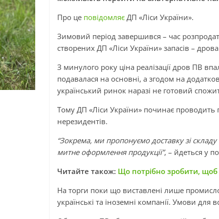
Про це
повідомляє
ДП «Ліси України».
Зимовий період завершився – час розпрода
створених ДП «Ліси України» запасів – дров
З минулого року ціна реалізації дров ПВ впал
подавалася на основні, а згодом на додатков
український ринок наразі не готовий спожит
Тому ДП «Ліси України» починає проводить 
нерезидентів.
“Зокрема, ми пропонуємо доставку зі складу 
митне оформлення продукції”
, – йдеться у 
Читайте також:
Що потрібно зробити, щоб
На торги поки що виставлені лише промисло
українські та іноземні компанії. Умови для вс