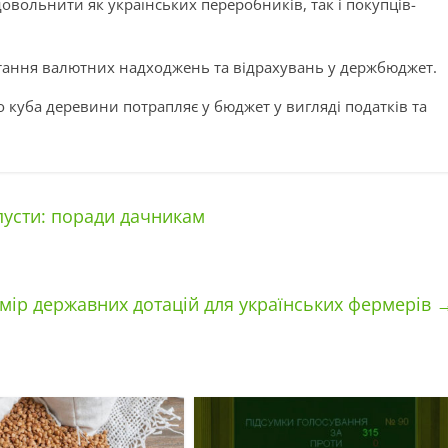
овольнити як українських переробників, так і покупців-
стання валютних надходжень та відрахувань у держбюджет.
о куба деревини потрапляє у бюджет у вигляді податків та
пусти: поради дачникам
мір державних дотацій для українських фермерів