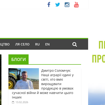
ИЦТВО
ЛЯ СЕЛО
RU
EN
БЛОГИ
Дмитро Соломчук:
Наші аграрії єдині у
світі, хто вміє
вирощувати
продукцію в умовах
сучасної війни й може навчити цього
інших
13.02.2026