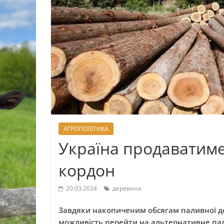
АГРОПОЛІТИКА
Україна продаватиме
кордон
20.03.2024
деревина
Завдяки накопиченим обсягам паливної д
можливість перейти на альтернативне пали