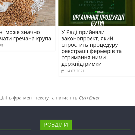
їні може значно
У Раді прийняли
чати гречана крупа
законопроєкт, який
спростить процедуру
25
реєстрації фермерів та
отримання ними
держпідтримки
14.07.2021
іліть фрагмент тексту та натисніть
Ctrl+Enter
.
РОЗДІЛИ