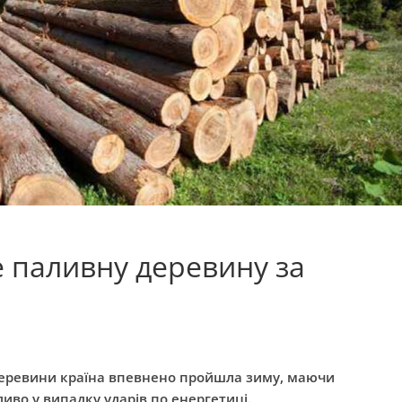
 паливну деревину за
еревини країна впевнено пройшла зиму, маючи
во у випадку ударів по енергетиці.