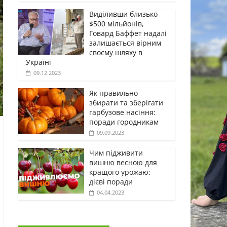
Виділивши близько
$500 мільйонів,
Говард Баффет надалі
залишається вірним
своєму шляху в
Україні
09.12.2023
Як правильно
збирати та зберігати
гарбузове насіння:
поради городникам
09.09.2023
Чим підживити
вишню весною для
кращого урожаю:
дієві поради
04.04.2023