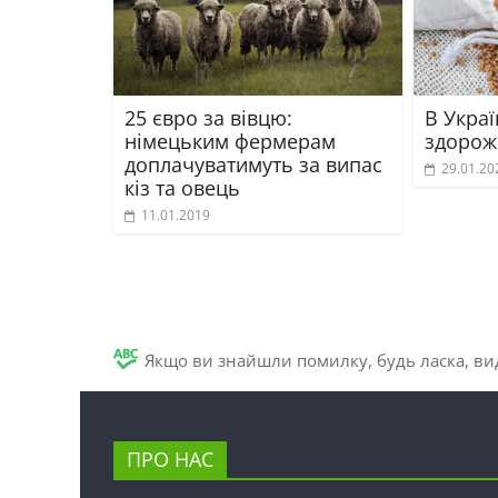
25 євро за вівцю:
В Укра
німецьким фермерам
здорож
доплачуватимуть за випас
29.01.20
кіз та овець
11.01.2019
Якщо ви знайшли помилку, будь ласка, вид
ПРО НАС