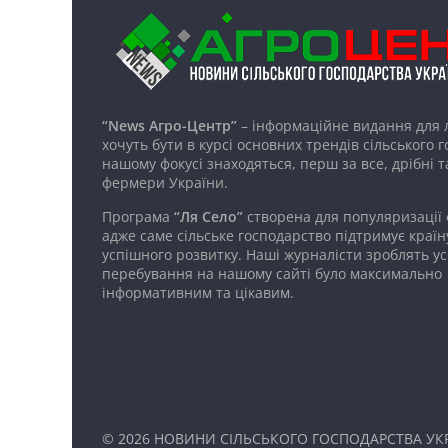
“News Агро-Центр”
– інформаційне видання для 
хочуть бути в курсі основних трендів сільського 
нашому фокусі знаходяться, перш за все, дрібні т
фермери України.
Програма
“Ля Село”
створена для популяризації
адже саме сільське господарство підтримує країн
успішного розвитку. Наші журналісти зроблять ус
перебування на нашому сайті було максимально
інформативним та цікавим.
© 2026
НОВИНИ СІЛЬСЬКОГО ГОСПОДАРСТВА УКР