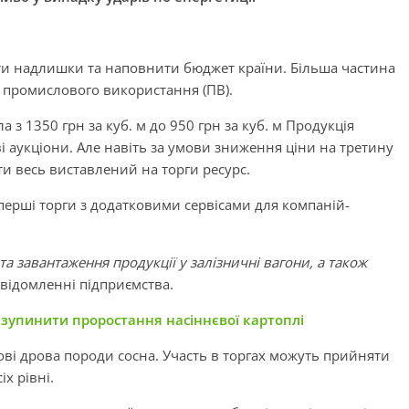
ти надлишки та наповнити бюджет країни. Більша частина
а промислового використання (ПВ).
а з 1350 грн за куб. м до 950 грн за куб. м Продукція
і аукціони. Але навіть за умови зниження ціни на третину
и весь виставлений на торги ресурс.
перші торги з додатковими сервісами для компаній-
та завантаження продукції у залізничні вагони, а також
повідомленні підприємства.
 зупинити проростання насіннєвої картоплі
ві дрова породи сосна. Участь в торгах можуть прийняти
іх рівні.