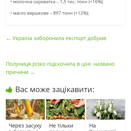
• молочна сироватка – 1,5 тис. тонн (+16%);
• масло вершкове – 897 тонн (+12%);
←
Україна заборонила експорт добрив
Полуниця різко підскочила в ціні: названо
причини
→
Вас може зацікавити:
Через засуху
Не тільки
На