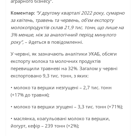
аграрного бізнесу”.
Коментар:
“У другому кварталі 2022 року, сумарно
за квітень, травень та червень, об’єм експорту
молокопродуктів склав 21,9 тис. тонн, що лише на
3% менше, ніж за аналогічний період минулого
року”,
– йдеться в повідомленні.
У червні, як зазначають аналітики УКАБ, обсяги
експорту молока та молочних продуктів
перевищили травневі на 32%. Загалом у червні
експортовано 9,3 тис. тонн, з яких:
• молоко та вершки незгущені – 2,7 тис. тонн
(+17% до травня);
• молоко та вершки згущені – 3,3 тис. тонн (+71%);
• маслянка, коагульовані молоко та вершки,
йогурт, кефір – 239 тонн (+2%);