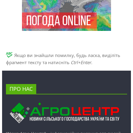
Якщо ви знайшли помилку, будь ласка, виділіть
фрагмент тексту та натисніть
Ctrl+Enter
.
ПРО НАС