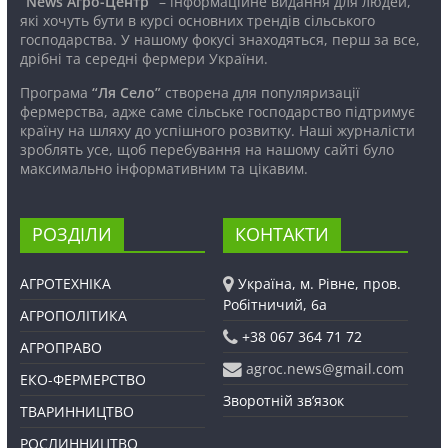
“News Агро-Центр”
– інформаційне видання для людей,
які хочуть бути в курсі основних трендів сільського
господарства. У нашому фокусі знаходяться, перш за все,
дрібні та середні фермери України.
Програма
“Ля Село”
створена для популяризації
фермерства, адже саме сільське господарство підтримує
країну на шляху до успішного розвитку. Наші журналісти
зроблять усе, щоб перебування на нашому сайті було
максимально інформативним та цікавим.
РОЗДІЛИ
КОНТАКТИ
АГРОТЕХНІКА
Україна, м. Рівне, пров.
Робітничий, 6а
АГРОПОЛІТИКА
+38 067 364 71 72
АГРОПРАВО
agroc.news@gmail.com
ЕКО-ФЕРМЕРСТВО
Зворотній зв’язок
ТВАРИННИЦТВО
РОСЛИННИЦТВО