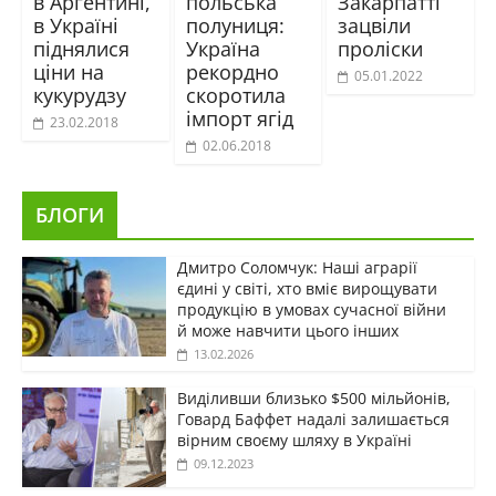
в Аргентині,
польська
Закарпатті
в Україні
полуниця:
зацвіли
піднялися
Україна
проліски
ціни на
рекордно
05.01.2022
кукурудзу
скоротила
імпорт ягід
23.02.2018
02.06.2018
БЛОГИ
Дмитро Соломчук: Наші аграрії
єдині у світі, хто вміє вирощувати
продукцію в умовах сучасної війни
й може навчити цього інших
13.02.2026
Виділивши близько $500 мільйонів,
Говард Баффет надалі залишається
вірним своєму шляху в Україні
09.12.2023