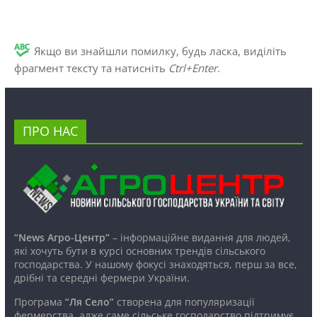
Якщо ви знайшли помилку, будь ласка, виділіть
фрагмент тексту та натисніть
Ctrl+Enter
.
ПРО НАС
“News Агро-Центр”
– інформаційне видання для людей,
які хочуть бути в курсі основних трендів сільського
господарства. У нашому фокусі знаходяться, перш за все,
дрібні та середні фермери України.
Програма
“Ля Село”
створена для популяризації
фермерства, адже саме сільське господарство підтримує