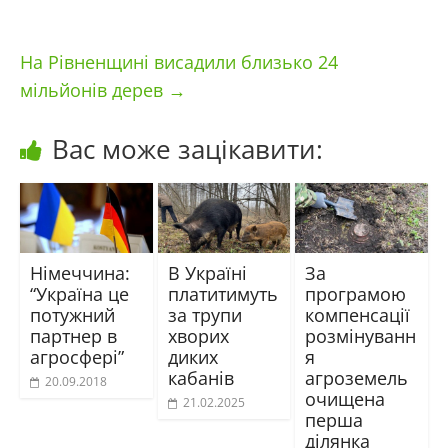
На Рівненщині висадили близько 24
мільйонів дерев
→
Вас може зацікавити:
Німеччина:
В Україні
За
“Україна це
платитимуть
програмою
потужний
за трупи
компенсації
партнер в
хворих
розмінуванн
агросфері”
диких
я
кабанів
агроземель
20.09.2018
очищена
21.02.2025
перша
ділянка