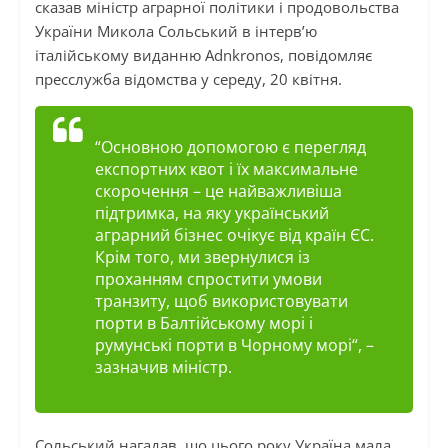
сказав міністр аграрної політики і продовольства
України Микола Сольський в інтерв’ю
італійському виданню Аdnkronos, повідомляє
пресслужба відомства у середу, 20 квітня.
“
Основною допомогою є перегляд
експортних квот і їх максимальне
скорочення – це найважливіша
підтримка, на яку український
аграрний бізнес очікує від країн ЄС.
Крім того, ми звернулися із
проханням спростити умови
транзиту, щоб використовувати
порти в Балтійському морі і
румунські порти в Чорному морі
“, –
зазначив міністр.
Сольський нагадав, що цього року Україна мала