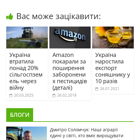
Вас може зацікавити:
Україна
Amazon
Україна
втратила
покарали за
наростила
понад 20%
поширення
експорт
сільгоспзем
заборонени
соняшнику у
ель через
х пестицидів
10 разів
війну
(деталі)
26.01.2021
20.03.2025
26.02.2018
БЛОГИ
Дмитро Соломчук: Наші аграрії
єдині у світі, хто вміє вирощувати