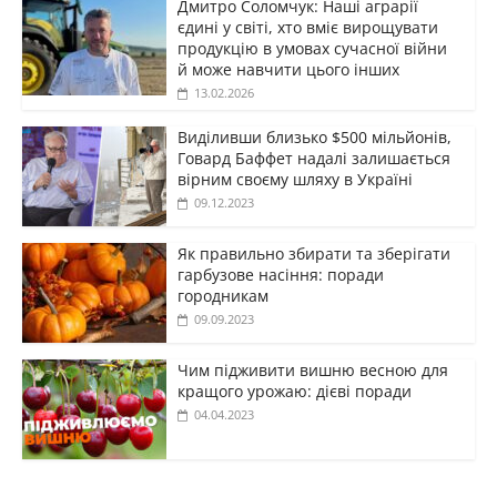
Дмитро Соломчук: Наші аграрії
єдині у світі, хто вміє вирощувати
продукцію в умовах сучасної війни
й може навчити цього інших
13.02.2026
Виділивши близько $500 мільйонів,
Говард Баффет надалі залишається
вірним своєму шляху в Україні
09.12.2023
Як правильно збирати та зберігати
гарбузове насіння: поради
городникам
09.09.2023
Чим підживити вишню весною для
кращого урожаю: дієві поради
04.04.2023