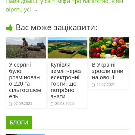
Найвідоміші у світі міфи про багатство, в які
вірять усі
→
Вас може зацікавити:
У серпні
Купівля
В Україні
було
землі через
зросли ціни
розмінован
електронні
на овочі
о 220 га
торги: що
25.07.2021
сільгоспзем
потрібно
ель
знати
07.09.2025
26.08.2025
БЛОГИ