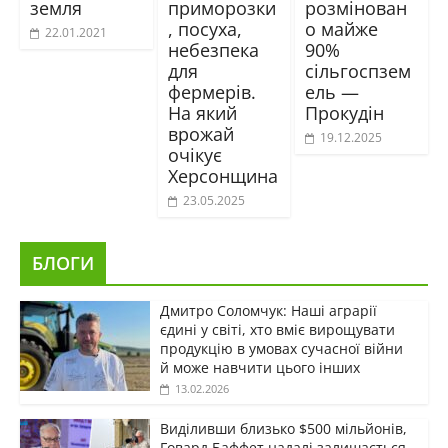
земля
приморозки
розмінован
, посуха,
о майже
22.01.2021
небезпека
90%
для
сільгоспзем
фермерів.
ель —
На який
Прокудін
врожай
19.12.2025
очікує
Херсонщина
23.05.2025
БЛОГИ
Дмитро Соломчук: Наші аграрії
єдині у світі, хто вміє вирощувати
продукцію в умовах сучасної війни
й може навчити цього інших
13.02.2026
Виділивши близько $500 мільйонів,
Говард Баффет надалі залишається