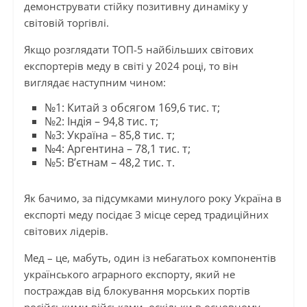
демонструвати стійку позитивну динаміку у
світовій торгівлі.
Якщо розглядати ТОП-5 найбільших світових
експортерів меду в світі у 2024 році, то він
виглядає наступним чином:
№1: Китай з обсягом 169,6 тис. т;
№2: Індія – 94,8 тис. т;
№3: Україна – 85,8 тис. т;
№4: Аргентина – 78,1 тис. т;
№5: В’єтнам – 48,2 тис. т.
Як бачимо, за підсумками минулого року Україна в
експорті меду посідає 3 місце серед традиційних
світових лідерів.
Мед – це, мабуть, один із небагатьох компонентів
українського аграрного експорту, який не
постраждав від блокування морських портів
російськими військами, оскільки в основному