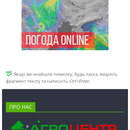
Якщо ви знайшли помилку, будь ласка, виділіть
фрагмент тексту та натисніть
Ctrl+Enter
.
ПРО НАС