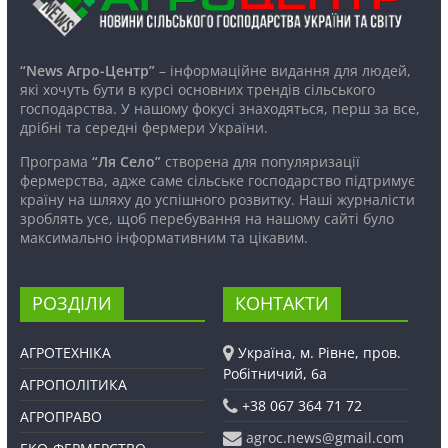
“News Агро-Центр”
– інформаційне видання для людей,
які хочуть бути в курсі основних трендів сільського
господарства. У нашому фокусі знаходяться, перш за все,
дрібні та середні фермери України.
Програма
“Ля Село”
створена для популяризації
фермерства, адже саме сільське господарство підтримує
країну на шляху до успішного розвитку. Наші журналісти
зроблять усе, щоб перебування на нашому сайті було
максимально інформативним та цікавим.
РОЗДІЛИ
КОНТАКТИ
АГРОТЕХНІКА
Україна, м. Рівне, пров.
Робітничий, 6а
АГРОПОЛІТИКА
+38 067 364 71 72
АГРОПРАВО
agroc.news@gmail.com