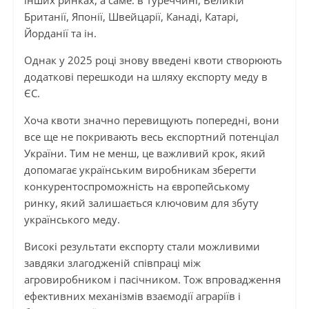
Британії, Японії, Швейцарії, Канаді, Катарі,
Йорданії та ін.
Однак у 2025 році знову введені квоти створюють
додаткові перешкоди на шляху експорту меду в
ЄС.
Хоча квоти значно перевищують попередні, вони
все ще не покривають весь експортний потенціал
України. Тим не менш, це важливий крок, який
допомагає українським виробникам зберегти
конкурентоспроможність на європейському
ринку, який залишається ключовим для збуту
українського меду.
Високі результати експорту стали можливими
завдяки злагодженій співпраці між
агровиробником і пасічником. Тож впровадження
ефективних механізмів взаємодії аграріїв і