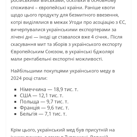
споживачі – європейські країни. Раніше квоти
щодо цього продукту для безмитного ввезення,
котрі виділялися в межах Угоди про асоціацію з ЄС,
вичерпувалися українськими експортерами за
лічені дні — іноді це ставалося вже 4 січня.. Після
скасування мит та зборів з українського експорту
Європейським Союзом, в українські бджолярі
мали рентабельні експортні можливості.
Найбільшими покупцями українського меду в
2024 році стали:
Німеччина — 18,9 тис. т.
США — 12,1 тис. т.
Польща — 9,7 тис. т.
Франція — 9,6 тис. т.
Бельгія — 7,1 тис. т.
Крім цього, український мед був присутній на
інших ринках, а саме: в Туреччині, Великій