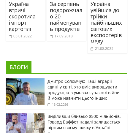
Україна
За серпень
Україна
втричі
подорожчал
увійшла до
скоротила
о 20
трійки
імпорт
найменуван
найбільших
картоплі
ь продуктів
світових
експортерів
05.01.2022
17.09.2018
меду
21.08.2025
БЛОГИ
Дмитро Соломчук: Наші аграрії
єдині у світі, хто вміє вирощувати
продукцію в умовах сучасної війни
й може навчити цього інших
13.02.2026
Виділивши близько $500 мільйонів,
Говард Баффет надалі залишається
вірним своєму шляху в Україні