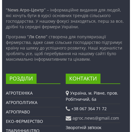
“News Агро-Центр”
– інформаційне видання для людей,
які хочуть бути в курсі основних трендів сільського
господарства. У нашому фокусі знаходяться, перш за все,
дрібні та середні фермери України.
Програма
“Ля Село”
створена для популяризації
фермерства, адже саме сільське господарство підтримує
країну на шляху до успішного розвитку. Наші журналісти
зроблять усе, щоб перебування на нашому сайті було
максимально інформативним та цікавим.
РОЗДІЛИ
КОНТАКТИ
АГРОТЕХНІКА
Україна, м. Рівне, пров.
Робітничий, 6а
АГРОПОЛІТИКА
+38 067 364 71 72
АГРОПРАВО
agroc.news@gmail.com
ЕКО-ФЕРМЕРСТВО
Зворотній зв’язок
ТВАРИННИЦТВО