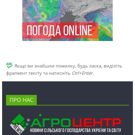
Якщо ви знайшли помилку, будь ласка, виділіть
фрагмент тексту та натисніть
Ctrl+Enter
.
ПРО НАС