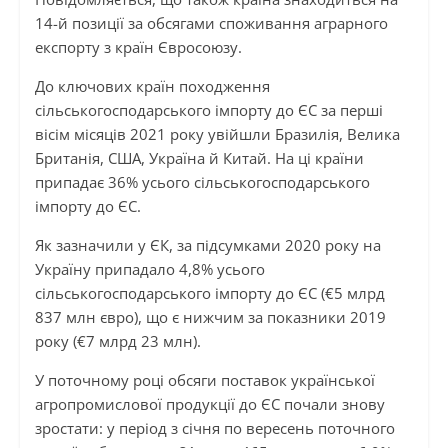
14-й позиції за обсягами споживання аграрного
експорту з країн Євросоюзу.
До ключових країн походження
сільськогосподарського імпорту до ЄС за перші
вісім місяців 2021 року увійшли Бразилія, Велика
Британія, США, Україна й Китай. На ці країни
припадає 36% усього сільськогосподарського
імпорту до ЄС.
Як зазначили у ЄК, за підсумками 2020 року на
Україну припадало 4,8% усього
сільськогосподарського імпорту до ЄС (€5 млрд
837 млн євро), що є нижчим за показники 2019
року (€7 млрд 23 млн).
У поточному році обсяги поставок української
агропромислової продукції до ЄС почали знову
зростати: у період з січня по вересень поточного