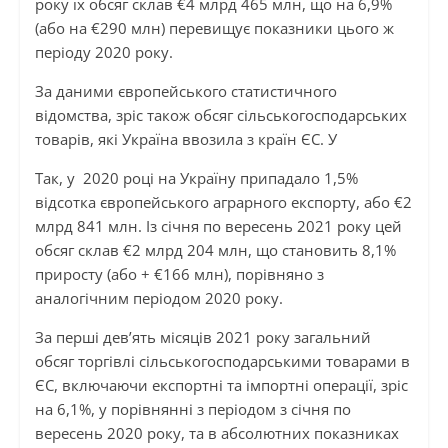
року їх обсяг склав €4 млрд 465 млн, що на 6,9%
(або на €290 млн) перевищує показники цього ж
періоду 2020 року.
За даними європейського статистичного
відомства, зріс також обсяг сільськогосподарських
товарів, які Україна ввозила з країн ЄС. У
Так, у 2020 році на Україну припадало 1,5%
відсотка європейського аграрного експорту, або €2
млрд 841 млн. Із січня по вересень 2021 року цей
обсяг склав €2 млрд 204 млн, що становить 8,1%
приросту (або + €166 млн), порівняно з
аналогічним періодом 2020 року.
За перші дев’ять місяців 2021 року загальний
обсяг торгівлі сільськогосподарськими товарами в
ЄС, включаючи експортні та імпортні операції, зріс
на 6,1%, у порівнянні з періодом з січня по
вересень 2020 року, та в абсолютних показниках