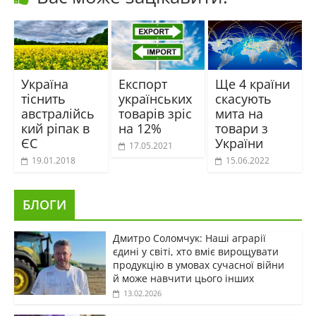
Україна
Експорт
Ще 4 країни
тіснить
українських
скасують
австралійсь
товарів зріс
мита на
кий ріпак в
на 12%
товари з
ЄС
України
17.05.2021
19.01.2018
15.06.2022
БЛОГИ
Дмитро Соломчук: Наші аграрії
єдині у світі, хто вміє вирощувати
продукцію в умовах сучасної війни
й може навчити цього інших
13.02.2026