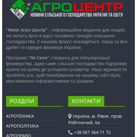
“News Агро-Центр”
– інформаційне видання для людей,
які хочуть бути в курсі основних трендів сільського
господарства. У нашому фокусі знаходяться, перш за все,
дрібні та середні фермери України.
Програма
“Ля Село”
створена для популяризації
фермерства, адже саме сільське господарство підтримує
країну на шляху до успішного розвитку. Наші журналісти
зроблять усе, щоб перебування на нашому сайті було
максимально інформативним та цікавим.
РОЗДІЛИ
КОНТАКТИ
АГРОТЕХНІКА
Україна, м. Рівне, пров.
Робітничий, 6а
АГРОПОЛІТИКА
+38 067 364 71 72
АГРОПРАВО