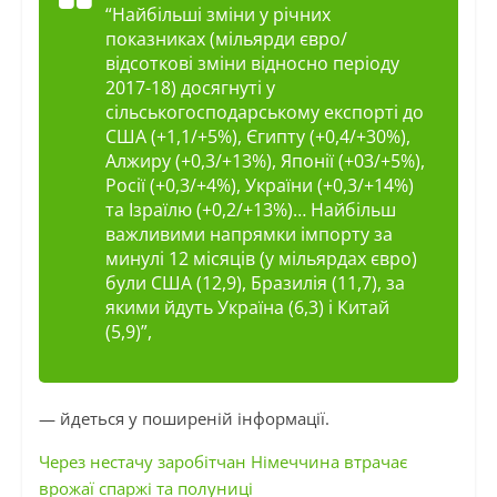
“Найбільші зміни у річних
показниках (мільярди євро/
відсоткові зміни відносно періоду
2017-18) досягнуті у
сільськогосподарському експорті до
США (+1,1/+5%), Єгипту (+0,4/+30%),
Алжиру (+0,3/+13%), Японії (+03/+5%),
Росії (+0,3/+4%), України (+0,3/+14%)
та Ізраїлю (+0,2/+13%)… Найбільш
важливими напрямки імпорту за
минулі 12 місяців (у мільярдах євро)
були США (12,9), Бразилія (11,7), за
якими йдуть Україна (6,3) і Китай
(5,9)”,
— йдеться у поширеній інформації.
Через нестачу заробітчан Німеччина втрачає
врожаї спаржі та полуниці