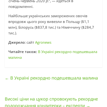
січень-червень 2020 р.
“, — йдеться в
повідомленні.
Найбільше українських заморожених овочів
впродовж цього року вивезли в Польщу ($1,1
млн), Білорусь ($837,8 тис.) та Німеччину ($284,7
тис.).
Джерело:
сайт
Agronews
Читайте також:
В Україні рекордно подешевшала
малина
←
В Україні рекордно подешевшала малина
Високі ціни на цукор спровокують рекордне
подорожчання кондитерки – експерти
→