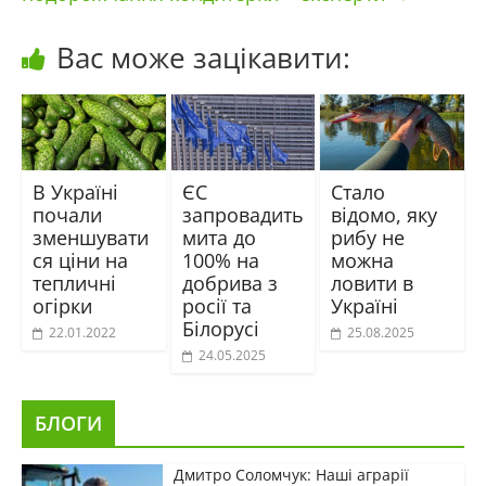
Вас може зацікавити:
В Україні
ЄС
Стало
почали
запровадить
відомо, яку
зменшувати
мита до
рибу не
ся ціни на
100% на
можна
тепличні
добрива з
ловити в
огірки
росії та
Україні
Білорусі
22.01.2022
25.08.2025
24.05.2025
БЛОГИ
Дмитро Соломчук: Наші аграрії