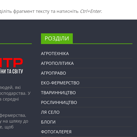
іліть фрагмент тексту та натисніть
Ctrl+Enter
.
РОЗДІЛИ
АГРОТЕХНІКА
АГРОПОЛІТИКА
АГРОПРАВО
ЕКО-ФЕРМЕРСТВО
людей, які
ТВАРИННИЦТВО
господарства. У
а середні
РОСЛИННИЦТВО
ЛЯ СЕЛО
 фермерства,
у на шляху до
БЛОГИ
е, щоб
ФОТОГАЛЕРЕЯ