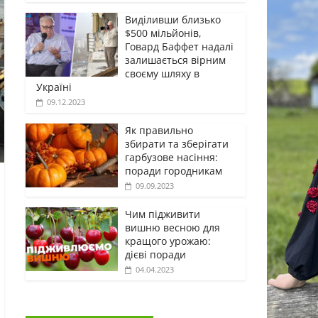
Виділивши близько
$500 мільйонів,
Говард Баффет надалі
залишається вірним
своєму шляху в
Україні
09.12.2023
Як правильно
збирати та зберігати
гарбузове насіння:
поради городникам
09.09.2023
Чим підживити
вишню весною для
кращого урожаю:
дієві поради
04.04.2023