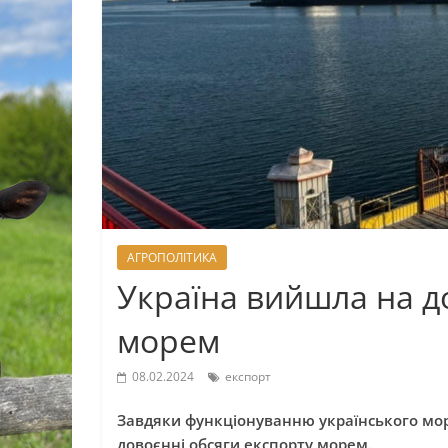
АГРОПОЛІТИКА
Україна вийшла на д
морем
08.02.2024
експорт
Завдяки функціонуванню українського морс
довоєнні обсяги експорту морем.