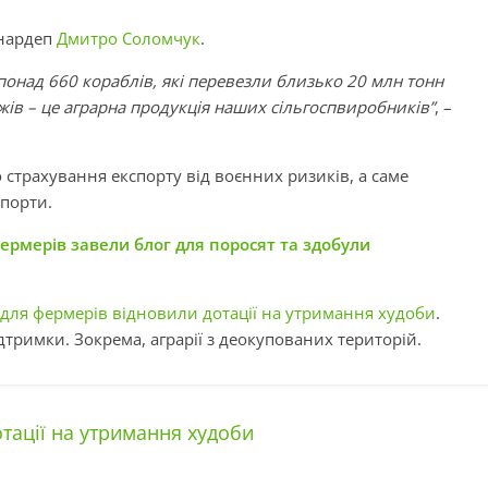
нардеп
Дмитро Соломчук
.
над 660 кораблів, які перевезли близько 20 млн тонн
тажів – це аграрна продукція наших сільгоспвиробників”
, –
 страхування експорту від воєнних ризиків, а саме
 порти.
ермерів завели блог для поросят та здобули
 для фермерів відновили дотації на утримання худоби
.
дтримки. Зокрема, аграрії з деокупованих територій.
тації на утримання худоби