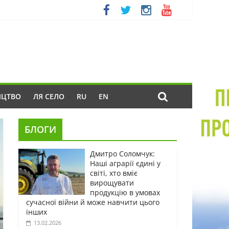
ИЦТВО
ЛЯ СЕЛО
RU
EN
БЛОГИ
Дмитро Соломчук:
Наші аграрії єдині у
світі, хто вміє
вирощувати
продукцію в умовах
сучасної війни й може навчити цього
інших
13.02.2026