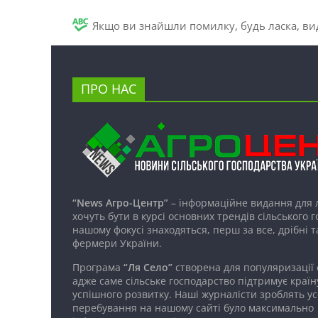
Якщо ви знайшли помилку, будь ласка, вид
ПРО НАС
“News Агро-Центр”
– інформаційне видання для 
хочуть бути в курсі основних трендів сільського 
нашому фокусі знаходяться, перш за все, дрібні т
фермери України.
Програма
“Ля Село”
створена для популяризації
адже саме сільське господарство підтримує країн
успішного розвитку. Наші журналісти зроблять ус
перебування на нашому сайті було максимально