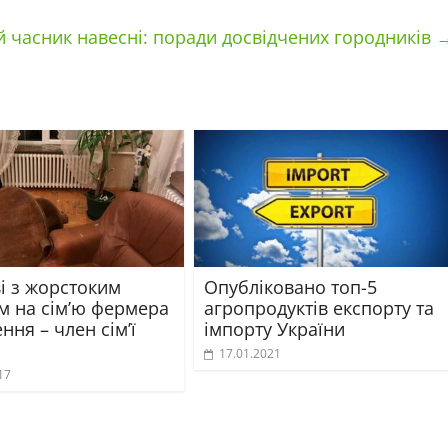
 часник навесні: поради досвідчених городників
і з жорстоким
Опубліковано топ-5
м на сім’ю фермера
агропродуктів експорту та
ння – член сім’ї
імпорту України
17.01.2021
17