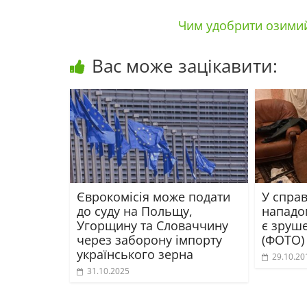
Чим удобрити озимий
Вас може зацікавити:
Єврокомісія може подати
У справ
до суду на Польщу,
нападо
Угорщину та Словаччину
є зруше
через заборону імпорту
(ФОТО)
українського зерна
29.10.20
31.10.2025