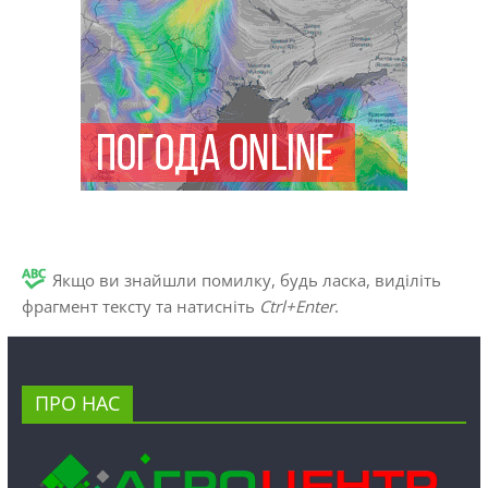
Якщо ви знайшли помилку, будь ласка, виділіть
фрагмент тексту та натисніть
Ctrl+Enter
.
ПРО НАС