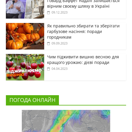
Говард Баффет надалі залишається
вірним своєму шляху в Україні
09.12.2023
Як правильно збирати та зберігати
гарбузове насіння: поради
городникам
09.09.2023
Чим підживити вишню весною для
кращого урожаю: дієві поради
04.04.2023
ПОГОДА ОНЛАЙН