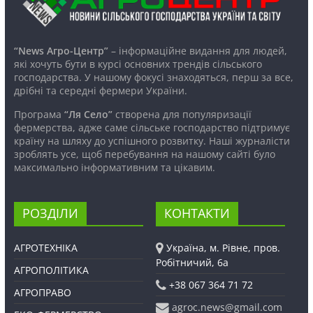
“News Агро-Центр”
– інформаційне видання для людей,
які хочуть бути в курсі основних трендів сільського
господарства. У нашому фокусі знаходяться, перш за все,
дрібні та середні фермери України.
Програма
“Ля Село”
створена для популяризації
фермерства, адже саме сільське господарство підтримує
країну на шляху до успішного розвитку. Наші журналісти
зроблять усе, щоб перебування на нашому сайті було
максимально інформативним та цікавим.
РОЗДІЛИ
КОНТАКТИ
АГРОТЕХНІКА
Україна, м. Рівне, пров.
Робітничий, 6а
АГРОПОЛІТИКА
+38 067 364 71 72
АГРОПРАВО
agroc.news@gmail.com