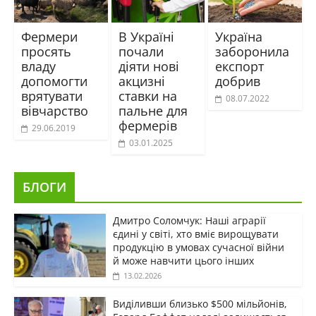
Фермери
В Україні
Україна
просять
почали
заборонила
владу
діяти нові
експорт
допомогти
акцизні
добрив
врятувати
ставки на
08.07.2022
вівчарство
пальне для
фермерів
29.06.2019
03.01.2025
БЛОГИ
Дмитро Соломчук: Наші аграрії
єдині у світі, хто вміє вирощувати
продукцію в умовах сучасної війни
й може навчити цього інших
13.02.2026
Виділивши близько $500 мільйонів,