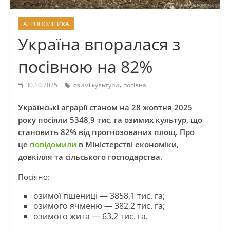
АГРОПОЛІТИКА
Україна впоралася з
посівною на 82%
,
30.10.2025
озимі культури
посівна
Українські аграрії станом на 28 жовтня 2025
року посіяли 5348,9 тис. га озимих культур, що
становить 82% від прогнозованих площ. Про
це
повідомили
в Міністерстві економіки,
довкілля та сільського господарства.
Посіяно:
озимої пшениці — 3858,1 тис. га;
озимого ячменю — 382,2 тис. га;
озимого жита — 63,2 тис. га.