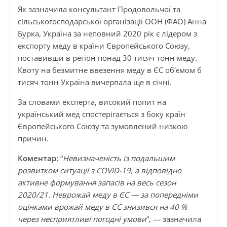
Як зазначила консультант Продовольчої та
сільськогосподарської організації ООН (ФАО) Анна
Бурка, Україна за неповний 2020 рік є лідером з
експорту меду в країни Європейського Союзу,
поставивши в регіон понад 30 тисяч тонн меду.
Квоту на безмитне ввезення меду в ЄС об’ємом 6
тисяч тонн Україна вичерпала ще в січні.
За словами експерта, високий попит на
український мед спостерігається з боку країн
Європейського Союзу та зумовлений низкою
причин.
Коментар:
“
Невизначеність із подальшим
розвитком ситуації з COVID-19, а відповідно
активне формування запасів на весь сезон
2020/21. Неврожай меду в ЄС — за попередніми
оцінками врожай меду в ЄС знизився на 40 %
через несприятливі погодні умови
“, — зазначила