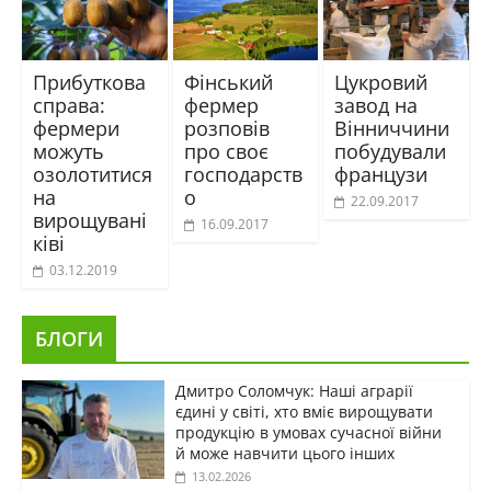
Прибуткова
Фінський
Цукровий
справа:
фермер
завод на
фермери
розповів
Вінниччини
можуть
про своє
побудували
озолотитися
господарств
французи
на
о
22.09.2017
вирощувані
16.09.2017
ківі
03.12.2019
БЛОГИ
Дмитро Соломчук: Наші аграрії
єдині у світі, хто вміє вирощувати
продукцію в умовах сучасної війни
й може навчити цього інших
13.02.2026