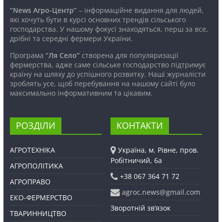
“News Агро-Центр”
– інформаційне видання для людей,
які хочуть бути в курсі основних трендів сільського
господарства. У нашому фокусі знаходяться, перш за все,
дрібні та середні фермери України.
Програма
“Ля Село”
створена для популяризації
фермерства, адже саме сільське господарство підтримує
країну на шляху до успішного розвитку. Наші журналісти
зроблять усе, щоб перебування на нашому сайті було
максимально інформативним та цікавим.
РОЗДІЛИ
КОНТАКТИ
АГРОТЕХНІКА
Україна, м. Рівне, пров.
Робітничий, 6а
АГРОПОЛІТИКА
+38 067 364 71 72
АГРОПРАВО
agroc.news@gmail.com
ЕКО-ФЕРМЕРСТВО
Зворотній зв’язок
ТВАРИННИЦТВО