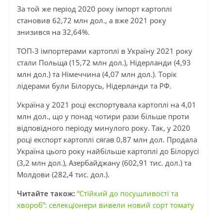
За той же період 2020 року імпорт картоплі
становив 62,72 млн дол., а вже 2021 року
знизився на 32,64%.
ТОП-3 імпортерами картоплі в Україну 2021 року
стали Польща (15,72 млн дол.), Нідерланди (4,93
млн дол.) та Німеччина (4,07 млн дол.). Торік
лідерами були Білорусь, Нідерланди та РФ.
Україна у 2021 році експортувала картоплі на 4,01
млн дол., що у понад чотири рази більше проти
відповідного періоду минулого року. Так, у 2020
році експорт картоплі сягав 0,87 млн дол. Продала
Україна цього року найбільше картоплі до Білорусі
(3,2 млн дол.), Азербайджану (602,91 тис. дол.) та
Молдови (282,4 тис. дол.).
Читайте також:
“Стійкий до посушливості та
хвороб”: селекціонери вивели новий сорт томату