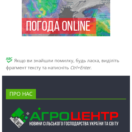
Якщо ви знайшли помилку, будь ласка, виділіть
фрагмент тексту та натисніть
Ctrl+Enter
.
ПРО НАС