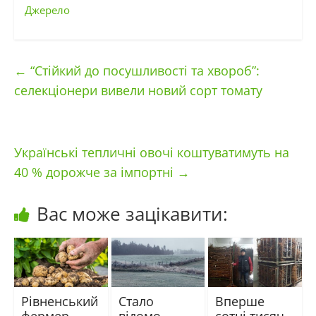
Джерело
←
“Стійкий до посушливості та хвороб”:
селекціонери вивели новий сорт томату
Українські тепличні овочі коштуватимуть на
40 % дорожче за імпортні
→
Вас може зацікавити:
Рівненський
Стало
Вперше
фермер
відомо,
сотні тисяч