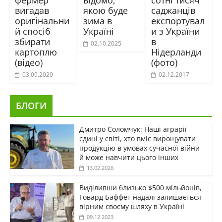
вигадав
якою буде
саджанців
оригінальни
зима в
експортувал
й спосіб
Україні
и з України
збирати
в
02.10.2025
картоплю
Нідерланди
(відео)
(фото)
03.09.2020
02.12.2017
БЛОГИ
Дмитро Соломчук: Наші аграрії
єдині у світі, хто вміє вирощувати
продукцію в умовах сучасної війни
й може навчити цього інших
13.02.2026
Виділивши близько $500 мільйонів,
Говард Баффет надалі залишається
вірним своєму шляху в Україні
09.12.2023