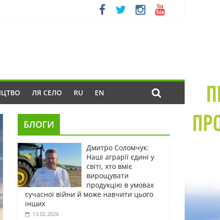
ИЦТВО
ЛЯ СЕЛО
RU
EN
БЛОГИ
Дмитро Соломчук:
Наші аграрії єдині у
світі, хто вміє
вирощувати
продукцію в умовах
сучасної війни й може навчити цього
інших
13.02.2026