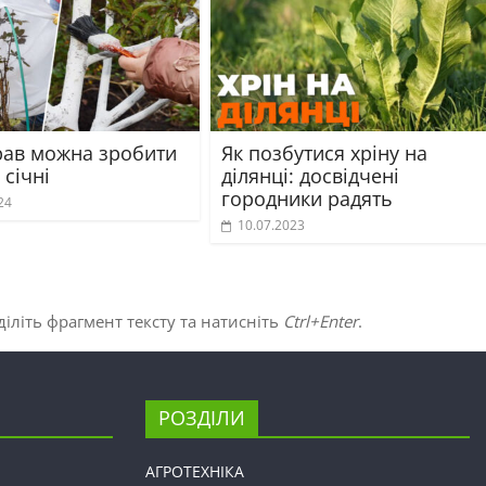
прав можна зробити
Як позбутися хріну на
 січні
ділянці: досвідчені
городники радять
24
10.07.2023
іліть фрагмент тексту та натисніть
Ctrl+Enter
.
РОЗДІЛИ
АГРОТЕХНІКА