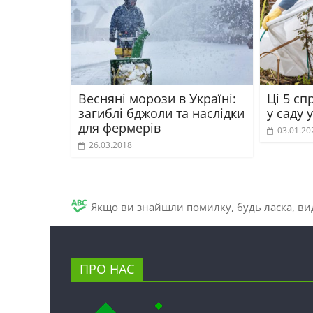
Весняні морози в Україні:
Ці 5 с
загиблі бджоли та наслідки
у саду у
для фермерів
03.01.20
26.03.2018
Якщо ви знайшли помилку, будь ласка, вид
ПРО НАС