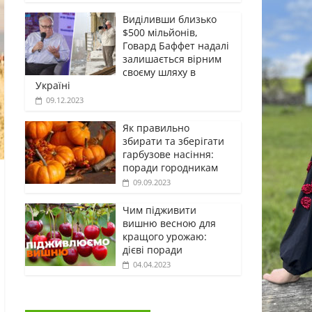
Виділивши близько
$500 мільйонів,
Говард Баффет надалі
залишається вірним
своєму шляху в
Україні
09.12.2023
Як правильно
збирати та зберігати
гарбузове насіння:
поради городникам
09.09.2023
Чим підживити
вишню весною для
кращого урожаю:
дієві поради
04.04.2023