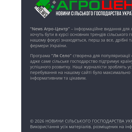
“News Агро-Центр”
– інформаційне видання для 
хочуть бути в курсі основних трендів сільського 
нашому фокусі знаходяться, перш за все, дрібні т
фермери України.
Програма
“Ля Село”
створена для популяризації
адже саме сільське господарство підтримує країн
успішного розвитку. Наші журналісти зроблять ус
перебування на нашому сайті було максимально
інформативним та цікавим.
© 2026
НОВИНИ СІЛЬСЬКОГО ГОСПОДАРСТВА УКР
Використання усіх матеріалів, розміщених на ін