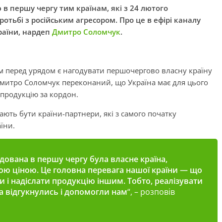
в першу чергу тим країнам, які з 24 лютого
ротьбі з російським агресором. Про це в ефірі каналу
раїни, нардеп
Дмитро Соломчук
.
м перед урядом є нагодувати першочергово власну країну
Дмитро Соломчук переконаний, що Україна має для цього
 продукцію за кордон.
ють бути країни-партнери, які з самого початку
їни.
дована в першу чергу була власне країна,
ою ціною. Це головна перевага нашої країни — що
 і надіслати продукцію іншим. Тобто, реалізувати
ла відгукнулись і допомогли нам
“, – розповів