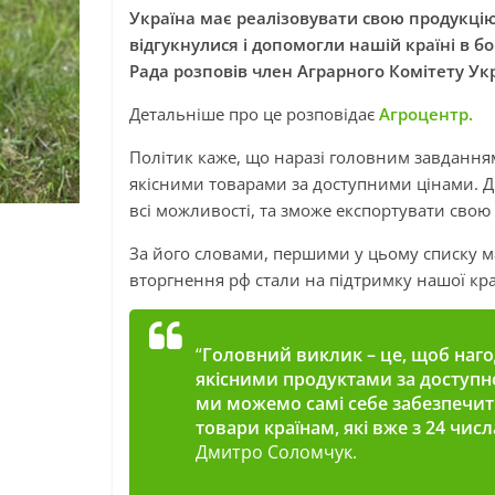
Україна має реалізовувати свою продукцію 
відгукнулися і допомогли нашій країні в бо
Рада розповів член Аграрного Комітету Ук
Детальніше про це розповідає
Агроцентр.
Політик каже, що наразі головним завдання
якісними товарами за доступними цінами. 
всі можливості, та зможе експортувати свою
За його словами, першими у цьому списку ма
вторгнення рф стали на підтримку нашої кра
“
Головний виклик – це, щоб наго
якісними продуктами за доступн
ми можемо самі себе забезпечити
товари країнам, які вже з 24 чис
Дмитро Соломчук.