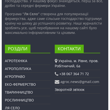
господарства. У нашому фокусі знаходяться, перш за все,
дрібні та середні фермери України.
Програма
“Ля Село”
створена для популяризації
фермерства, адже саме сільське господарство підтримує
країну на шляху до успішного розвитку. Наші журналісти
зроблять усе, щоб перебування на нашому сайті було
максимально інформативним та цікавим.
РОЗДІЛИ
КОНТАКТИ
АГРОТЕХНІКА
Україна, м. Рівне, пров.
Робітничий, 6а
АГРОПОЛІТИКА
+38 067 364 71 72
АГРОПРАВО
agroc.news@gmail.com
ЕКО-ФЕРМЕРСТВО
Зворотній зв’язок
ТВАРИННИЦТВО
РОСЛИННИЦТВО
ЛЯ СЕЛО