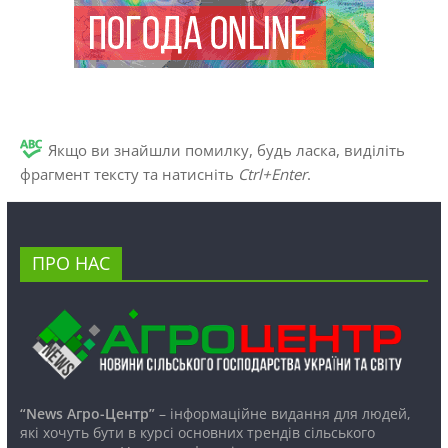
Якщо ви знайшли помилку, будь ласка, виділіть
фрагмент тексту та натисніть
Ctrl+Enter
.
ПРО НАС
“News Агро-Центр”
– інформаційне видання для людей,
які хочуть бути в курсі основних трендів сільського