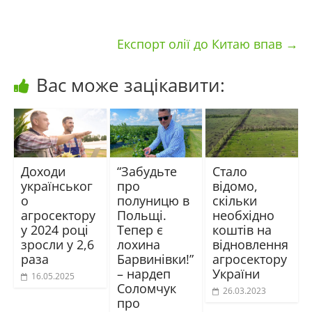
Експорт олії до Китаю впав
→
Вас може зацікавити:
Доходи
“Забудьте
Стало
українськог
про
відомо,
о
полуницю в
скільки
агросектору
Польщі.
необхідно
у 2024 році
Тепер є
коштів на
зросли у 2,6
лохина
відновлення
раза
Барвинівки!”
агросектору
– нардеп
України
16.05.2025
Соломчук
26.03.2023
про