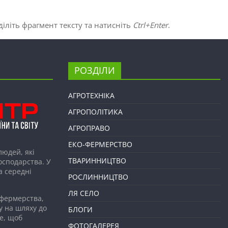
іліть фрагмент тексту та натисніть
Ctrl+Enter
.
РОЗДІЛИ
АГРОТЕХНІКА
АГРОПОЛІТИКА
АГРОПРАВО
ЕКО-ФЕРМЕРСТВО
людей, які
ТВАРИННИЦТВО
господарства. У
а середні
РОСЛИННИЦТВО
ЛЯ СЕЛО
 фермерства,
у на шляху до
БЛОГИ
е, щоб
ФОТОГАЛЕРЕЯ