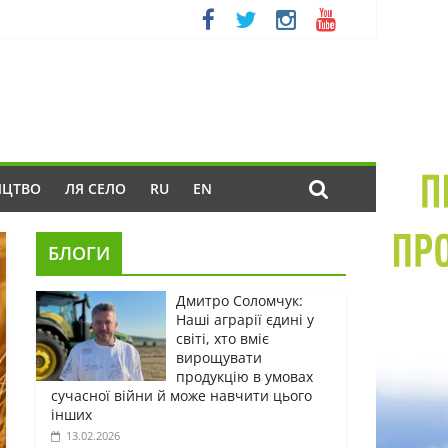
ИЦТВО
ЛЯ СЕЛО
RU
EN
БЛОГИ
Дмитро Соломчук:
Наші аграрії єдині у
світі, хто вміє
вирощувати
продукцію в умовах
сучасної війни й може навчити цього
інших
13.02.2026