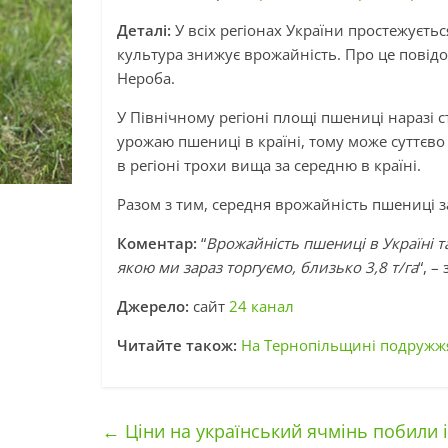
Деталі:
У всіх регіонах України простежуєт
культура знижує врожайність. Про це повідо
Нероба.
У Північному регіоні площі пшениці наразі 
урожаю пшениці в країні, тому може суттєво
в регіоні трохи вища за середню в країні.
Разом з тим, середня врожайність пшениці з
Коментар:
“
Врожайність пшениці в Україні 
якою ми зараз торгуємо, близько 3,8 т/га
“, 
Джерело:
сайт
24 канал
Читайте також:
На Тернопільщині подружжя
←
Ціни на український ячмінь побили 