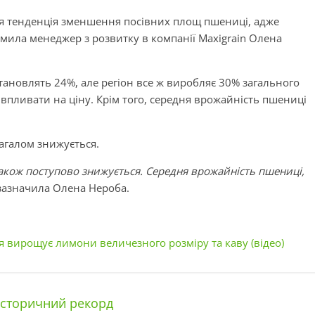
ься тенденція зменшення посівних площ пшениці, адже
мила менеджер з розвитку в компанії Maxigrain Олена
становлять 24%, але регіон все ж виробляє 30% загального
 впливати на ціну. Крім того, середня врожайність пшениці
агалом знижується.
також поступово знижується. Середня врожайність пшениці,
– зазначила Олена Нероба.
 вирощує лимони величезного розміру та каву (відео)
історичний рекорд