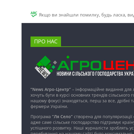
Якщо ви знайшли помилку, будь ласка, вид
ПРО НАС
“News Агро-Центр”
– інформаційне видання для 
хочуть бути в курсі основних трендів сільського 
нашому фокусі знаходяться, перш за все, дрібні т
фермери України.
Програма
“Ля Село”
створена для популяризації
адже саме сільське господарство підтримує країн
успішного розвитку. Наші журналісти зроблять ус
перебування на нашому сайті було максимально