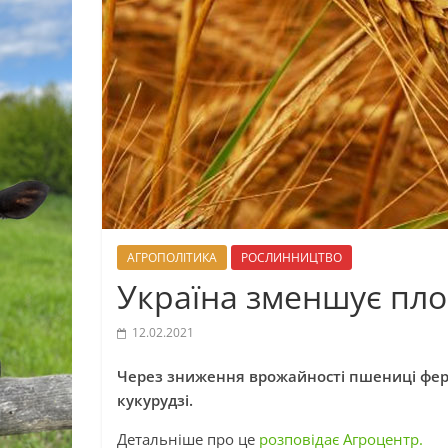
АГРОПОЛІТИКА
РОСЛИННИЦТВО
Україна зменшує пло
12.02.2021
Через зниження врожайності пшениці фер
кукурудзі.
Детальніше про це
розповідає Агроцентр.