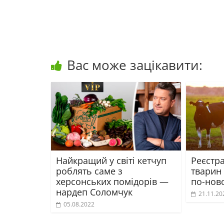
Вас може зацікавити:
Найкращий у світі кетчуп
Реєстра
роблять саме з
тварин 
херсонських помідорів —
по-нов
нардеп Соломчук
21.11.20
05.08.2022