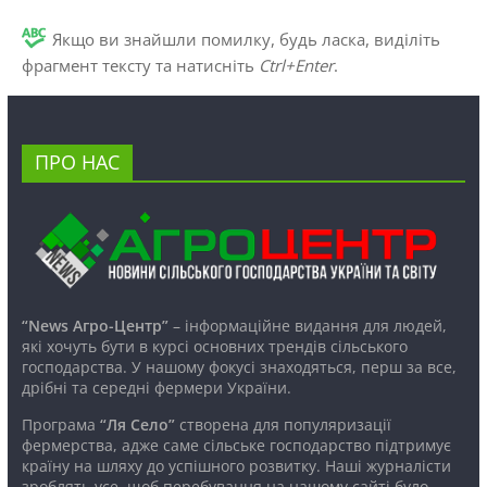
Якщо ви знайшли помилку, будь ласка, виділіть
фрагмент тексту та натисніть
Ctrl+Enter
.
ПРО НАС
“News Агро-Центр”
– інформаційне видання для людей,
які хочуть бути в курсі основних трендів сільського
господарства. У нашому фокусі знаходяться, перш за все,
дрібні та середні фермери України.
Програма
“Ля Село”
створена для популяризації
фермерства, адже саме сільське господарство підтримує
країну на шляху до успішного розвитку. Наші журналісти
зроблять усе, щоб перебування на нашому сайті було