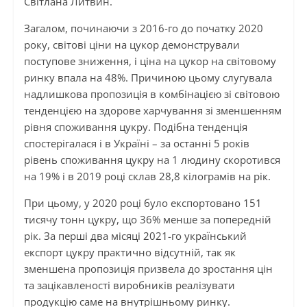
Світлана Литвин.
Загалом, починаючи з 2016-го до початку 2020
року, світові ціни на цукор демонстрували
поступове зниження, і ціна на цукор на світовому
ринку впала на 48%. Причиною цьому слугувала
надлишкова пропозиція в комбінацією зі світовою
тенденцією на здорове харчування зі зменшенням
рівня споживання цукру. Подібна тенденція
спостерігалася і в Україні – за останні 5 років
рівень споживання цукру на 1 людину скоротився
на 19% і в 2019 році склав 28,8 кілограмів на рік.
При цьому, у 2020 році було експортовано 151
тисячу тонн цукру, що 36% менше за попередній
рік. За перші два місяці 2021-го український
експорт цукру практично відсутній, так як
зменшена пропозиція призвела до зростання цін
та зацікавленості виробників реалізувати
продукцію саме на внутрішньому ринку.