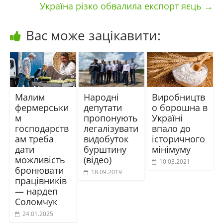
Україна різко обвалила експорт яєць
→
Вас може зацікавити:
Малим
Народні
Виробництв
фермерськи
депутати
о борошна в
м
пропонують
Україні
господарств
легалізувати
впало до
ам треба
видобуток
історичного
дати
бурштину
мінімуму
можливість
(відео)
10.03.2021
бронювати
18.09.2019
працівників
— нардеп
Соломчук
24.01.2025