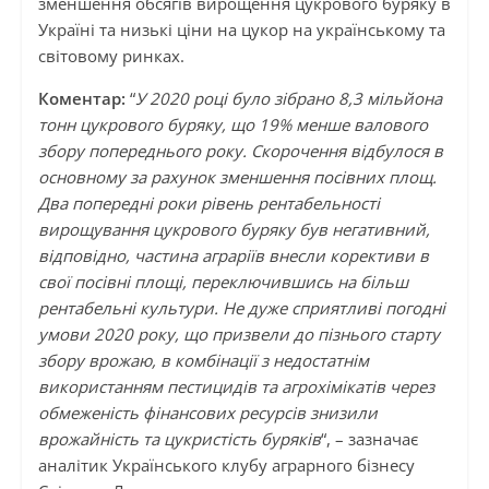
зменшення обсягів вирощення цукрового буряку в
Україні та низькі ціни на цукор на українському та
світовому ринках.
Коментар:
“
У 2020 році було зібрано 8,3 мільйона
тонн цукрового буряку, що 19% менше валового
збору попереднього року. Скорочення відбулося в
основному за рахунок зменшення посівних площ.
Два попередні роки рівень рентабельності
вирощування цукрового буряку був негативний,
відповідно, частина аграріїв внесли корективи в
свої посівні площі, переключившись на більш
рентабельні культури. Не дуже сприятливі погодні
умови 2020 року, що призвели до пізнього старту
збору врожаю, в комбінації з недостатнім
використанням пестицидів та агрохімікатів через
обмеженість фінансових ресурсів знизили
врожайність та цукристість буряків
“, – зазначає
аналітик Українського клубу аграрного бізнесу