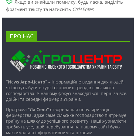
Якщо ви знайшли помилку, будь ласка, виділіть
фрагмент тексту та натисніть
Ctrl+Enter
.
ПРО НАС
“News Агро-Центр”
– інформаційне видання для людей,
які хочуть бути в курсі основних трендів сільського
господарства. У нашому фокусі знаходяться, перш за все,
дрібні та середні фермери України.
Програма
“Ля Село”
створена для популяризації
фермерства, адже саме сільське господарство підтримує
країну на шляху до успішного розвитку. Наші журналісти
зроблять усе, щоб перебування на нашому сайті було
максимально інформативним та цікавим.