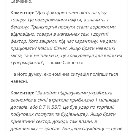
Савченко.
Коментар:
“
Два фактори впливають на ціну
товару. Це подорожчання нафти, а значить, і
бензину. Транспортні послуги стали дорожчими,
відповідно, товари в магазинах теж. І другий
фактор. Кого закрили під час карантину, не дали
працювати? Малий бізнес. Якщо брати невеликі
міста, та й не тільки їх, це конкуренція для великих
супермаркетів
“, — каже Савченко.
На його думку, економічна ситуація поліпшиться
навесні.
Коментар:
“
За моїми підрахунками українська
економіка в січні втратила приблизно 1 мільярда
доларів, або 0,7 % ВВП. Це був удар по торгівлі,
побутових послугах та будівництву. Якщо брати
приватний сектор, доходи там впали, в
державному — зросли. Але держслужбовці — це не