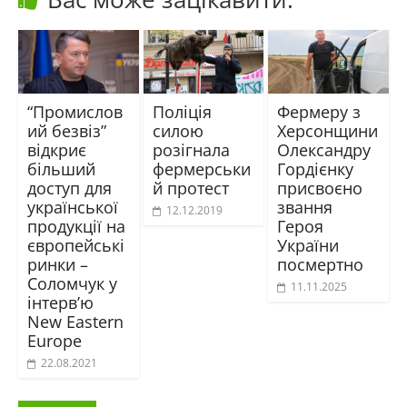
“Промислов
Поліція
Фермеру з
ий безвіз”
силою
Херсонщини
відкриє
розігнала
Олександру
більший
фермерськи
Гордієнку
доступ для
й протест
присвоєно
української
звання
12.12.2019
продукції на
Героя
європейські
України
ринки –
посмертно
Соломчук у
11.11.2025
інтерв’ю
New Eastern
Europe
22.08.2021