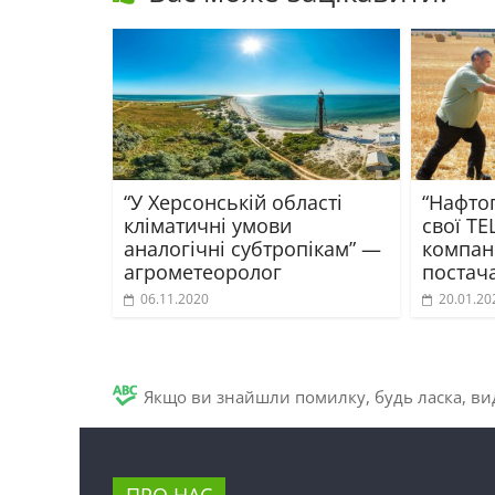
“У Херсонській області
“Нафто
кліматичні умови
свої ТЕ
аналогічні субтропікам” —
компан
агрометеоролог
постач
06.11.2020
20.01.20
Якщо ви знайшли помилку, будь ласка, вид
ПРО НАС