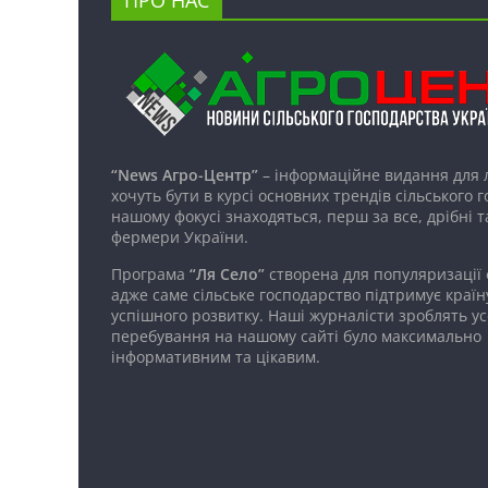
“News Агро-Центр”
– інформаційне видання для 
хочуть бути в курсі основних трендів сільського 
нашому фокусі знаходяться, перш за все, дрібні т
фермери України.
Програма
“Ля Село”
створена для популяризації
адже саме сільське господарство підтримує країн
успішного розвитку. Наші журналісти зроблять ус
перебування на нашому сайті було максимально
інформативним та цікавим.