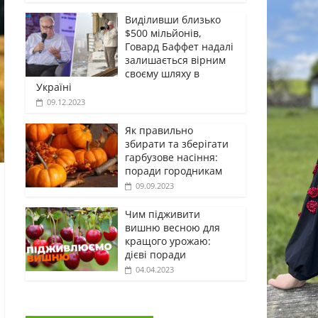
Виділивши близько
$500 мільйонів,
Говард Баффет надалі
залишається вірним
своєму шляху в
Україні
09.12.2023
Як правильно
збирати та зберігати
гарбузове насіння:
поради городникам
09.09.2023
Чим підживити
вишню весною для
кращого урожаю:
дієві поради
04.04.2023