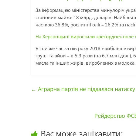
За інформацією міністерства минулоріч укра
становив майже 18 млрд. доларів. Найбільш
часткою 36,8%, рослинні олії – 26,2% та насі
На Херсонщині виростили «рекордне» поле
В той же час за пів року 2018 найбільше виріс
груші та айви – в 5,3 рази (на 6,7 млн дол.),
масла та інших жирів, вироблених з молока – 
←
Аграрна партія не піддалася натиск
Рейдерство ФСБ
Вас може зацікавити: