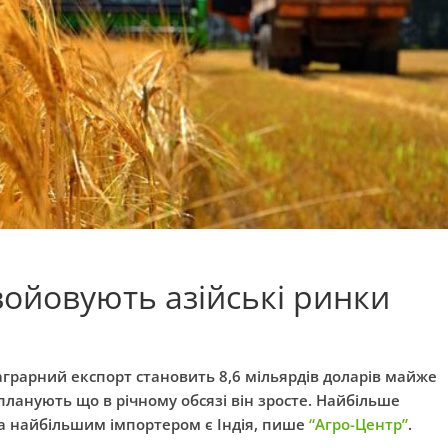
авойовують азійські ринки
аграрний експорт становить 8,6 мільярдів доларів майже
 планують що в річному обсязі він зросте. Найбільше
, а найбільшим імпортером є Індія, пише
“Агро-Центр”
.