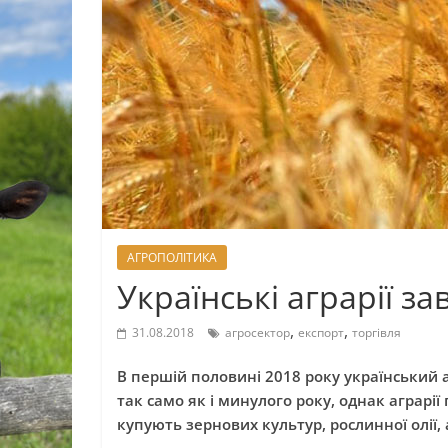
АГРОПОЛІТИКА
Українські аграрії з
,
,
31.08.2018
агросектор
експорт
торгівля
В першій половині 2018 року український 
так само як і минулого року, однак аграрії
купують зернових культур, рослинної олії