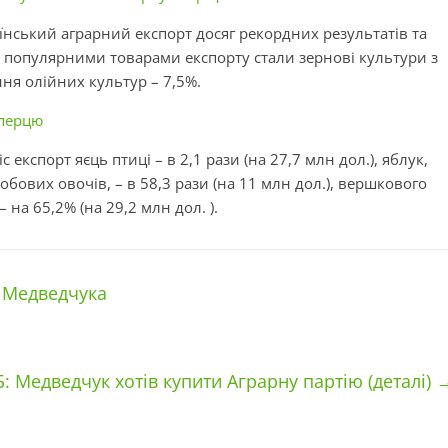
їнський аграрний експорт досяг рекордних результатів та
 популярними товарами експорту стали зернові культури з
ння олійних культур – 7,5%.
 перцю
 експорт яєць птиці – в 2,1 рази (на 27,7 млн дол.), яблук,
 бобових овочів, – в 58,3 рази (на 11 млн дол.), вершкового
на 65,2% (на 29,2 млн дол. ).
у Медведчука
: Медведчук хотів купити Аграрну партію (деталі)