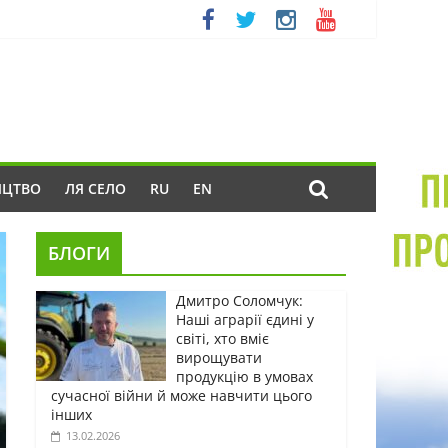
ИЦТВО
ЛЯ СЕЛО
RU
EN
БЛОГИ
Дмитро Соломчук:
Наші аграрії єдині у
світі, хто вміє
вирощувати
продукцію в умовах
сучасної війни й може навчити цього
інших
13.02.2026