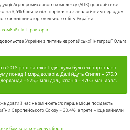
укції Агропромислового комплексу (АПК) цьогоріч вже
зно на 3,5% більше ніж порівняно з аналогічним періодом
ного зовнішньоторговельного обігу України.
 комбайнів і тракторів
довольства України з питань європейської інтеграції Ольга
 в 2018 році очолює Індія, куди було експортовано
уму понад 1 млрд доларів. Далі йдуть Єгипет – 575,9
ідерланди – 525,3 млн дол., Іспанія – 470,3 млн дол.”.
вже довгий час не змінюється: перше місце посідають
 країни Європейського Союзу – 30,4%, а третє місце зайняли
ьку бамію та консервує борщ