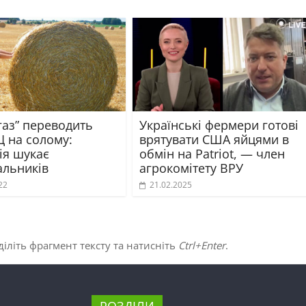
газ” переводить
Українські фермери готові
Ц на солому:
врятувати США яйцями в
ія шукає
обмін на Patriot, — член
альників
агрокомітету ВРУ
22
21.02.2025
іліть фрагмент тексту та натисніть
Ctrl+Enter
.
РОЗДІЛИ