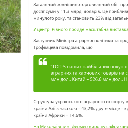
Загальний зовнішньоторговельний обіг прод
досяг суми у 11,3 млрд. доларів. Це прибли
минулого року, та становить 23% від загаль
У центрі Рівного пройде масштабна виставка
Заступник Міністра аграрної політики та про
Трофімцева повідомила, що
“ТОП-5 наших найбільших покупців
аграрних та харчових товарів на с
млн дол., Китай – 526,6 млн дол., Н
Структура українського аграрного експорту 
країни Азії з часткою – 43,2%, друге місце –
країни Африки – 14,6%.
На Миколаївщині фермер вирощує африканс