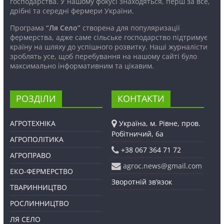
господарства. У нашому фокусі знаходяться, перш за все,
дрібні та середні фермери України.
Програма
“Ля Село”
створена для популяризації
фермерства, адже саме сільське господарство підтримує
країну на шляху до успішного розвитку. Наші журналісти
зроблять усе, щоб перебування на нашому сайті було
максимально інформативним та цікавим.
РОЗДІЛИ
КОНТАКТИ
АГРОТЕХНІКА
Україна, м. Рівне, пров.
Робітничий, 6а
АГРОПОЛІТИКА
+38 067 364 71 72
АГРОПРАВО
agroc.news@gmail.com
ЕКО-ФЕРМЕРСТВО
Зворотній зв’язок
ТВАРИННИЦТВО
РОСЛИННИЦТВО
ЛЯ СЕЛО