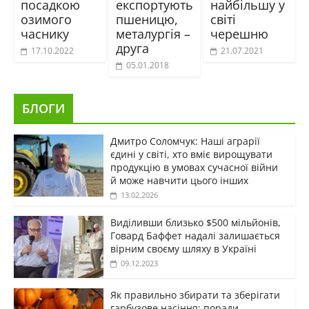
посадкою
експортують
найбільшу у
озимого
пшеницю,
світі
часнику
металургія –
черешню
друга
17.10.2022
21.07.2021
05.01.2018
БЛОГИ
Дмитро Соломчук: Наші аграрії
єдині у світі, хто вміє вирощувати
продукцію в умовах сучасної війни
й може навчити цього інших
13.02.2026
Виділивши близько $500 мільйонів,
Говард Баффет надалі залишається
вірним своєму шляху в Україні
09.12.2023
Як правильно збирати та зберігати
гарбузове насіння: поради