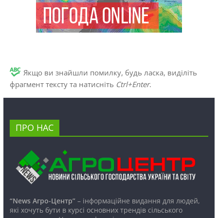
Якщо ви знайшли помилку, будь ласка, виділіть
фрагмент тексту та натисніть
Ctrl+Enter
.
ПРО НАС
“News Агро-Центр”
– інформаційне видання для людей,
які хочуть бути в курсі основних трендів сільського