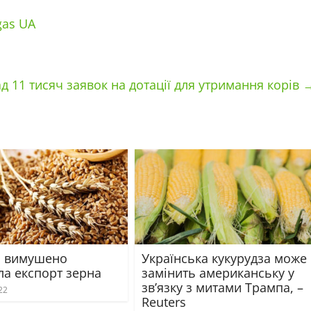
gas UA
д 11 тисяч заявок на дотації для утримання корів
а вимушено
Українська кукурудза може
ла експорт зерна
замінить американську у
зв’язку з митами Трампа, –
22
Reuters