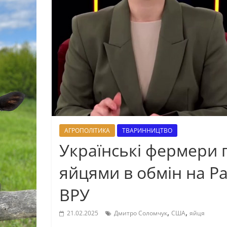
АГРОПОЛІТИКА
ТВАРИННИЦТВО
Українські фермери 
яйцями в обмін на Pa
ВРУ
,
,
21.02.2025
Дмитро Соломчук
США
яйця