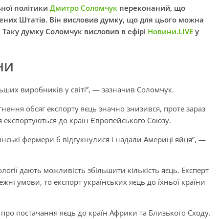
ьної політики
Дмитро Соломчук
переконаний, що
ених Штатів. Він висловив думку, що для цього можна
. Таку думку Соломчук висловив в ефірі
Новини.LIVE
у
ни
льших виробників у світі”, — зазначив Соломчук.
нення обсяг експорту яєць значно знизився, проте зараз
я експортуються до країн Європейського Союзу.
їнські фермери б відгукнулися і надали Америці яйця”, —
логії дають можливість збільшити кількість яєць. Експерт
жні умови, то експорт українських яєць до їхньої країни
а про постачання яєць до країн Африки та Близького Сходу.