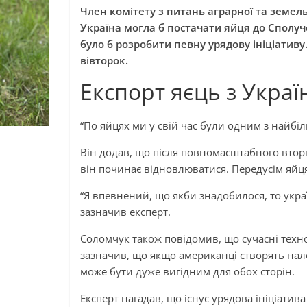
Член комітету з питань аграрної та земел
Україна могла б постачати яйця до Сполуч
було б розробити певну урядову ініціативу
вівторок.
Експорт яєць з Украї
“По яйцях ми у свій час були одним з найбі
Він додав, що після повномасштабного вторг
він починає відновлюватися. Передусім яйц
“Я впевнений, що якби знадобилося, то укра
зазначив експерт.
Соломчук також повідомив, що сучасні техно
зазначив, що якщо американці створять нале
може бути дуже вигідним для обох сторін.
Експерт нагадав, що існує урядова ініціатив