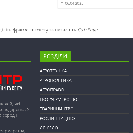
06.04.2025
іліть фрагмент тексту та натисніть
Ctrl+Enter
.
РОЗДІЛИ
АГРОТЕХНІКА
АГРОПОЛІТИКА
АГРОПРАВО
ЕКО-ФЕРМЕРСТВО
людей, які
ТВАРИННИЦТВО
господарства. У
а середні
РОСЛИННИЦТВО
ЛЯ СЕЛО
 фермерства,