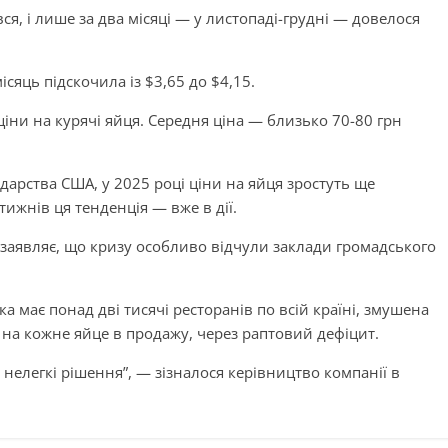
ся, і лише за два місяці — у листопаді-грудні — довелося
місяць підскочила із $3,65 до $4,15.
ціни на курячі яйця. Середня ціна — близько 70-80 грн
дарства США, у 2025 році ціни на яйця зростуть ще
ижнів ця тенденція — вже в дії.
 заявляє, що кризу особливо відчули заклади громадського
ка має понад дві тисячі ресторанів по всій країні, змушена
 на кожне яйце в продажу, через раптовий дефіцит.
нелегкі рішення”, — зізналося керівництво компанії в