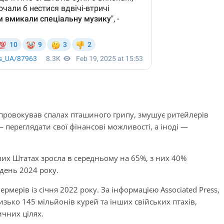
 спровокував спалах пташиного грипу, змушує ритейлерів
— переглядати свої фінансові можливості, а іноді —
ених Штатах зросла в середньому на 65%, з них 40%
удень 2024 року.
мерів із січня 2022 року. За інформацією Associated Press,
лизько 145 мільйонів курей та інших свійських птахів,
ичних цілях.