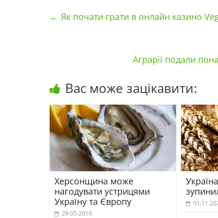
←
Як почати грати в онлайн казино Ve
Аграрії подали пона
Вас може зацікавити:
Херсонщина може
Україн
нагодувати устрицями
зупини
Україну та Європу
01.11.20
29.05.2019