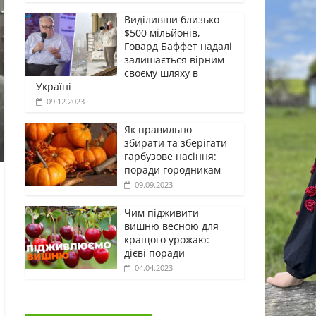
Виділивши близько
$500 мільйонів,
Говард Баффет надалі
залишається вірним
своєму шляху в
Україні
09.12.2023
Як правильно
збирати та зберігати
гарбузове насіння:
поради городникам
09.09.2023
Чим підживити
вишню весною для
кращого урожаю:
дієві поради
04.04.2023