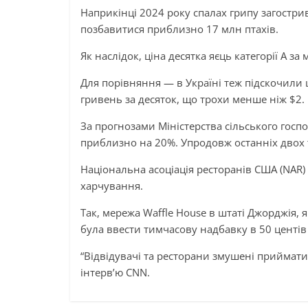
Наприкінці 2024 року спалах грипу загострив
позбавитися приблизно 17 млн ​​птахів.
Як наслідок, ціна десятка яєць категорії А за 
Для порівняння — в Україні теж підскочили 
гривень за десяток, що трохи менше ніж $2.
За прогнозами Міністерства сільського госпо
приблизно на 20%. Упродовж останніх двох т
Національна асоціація ресторанів США (NAR)
харчування.
Так, мережа Waffle House в штаті Джорджія, я
була ввести тимчасову надбавку в 50 центів
“Відвідувачі та ресторани змушені приймати 
інтерв’ю CNN.