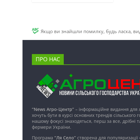
Якщо ви знайшли помилку, будь ласка, вид
ПРО НАС
“News Агро-Центр”
– інформаційне видання для 
хочуть бути в курсі основних трендів сільського 
нашому фокусі знаходяться, перш за все, дрібні т
фермери України.
Програма
“Ля Село”
створена для популяризації