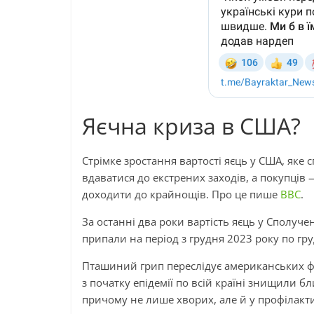
Яєчна криза в США?
Стрімке зростання вартості яєць у США, яке
вдаватися до екстрених заходів, а покупців 
доходити до крайнощів. Про це пише
ВВС
.
За останні два роки вартість яєць у Сполуч
припали на період з грудня 2023 року по гр
Пташиний грип переслідує американських фер
з початку епідемії по всій країні знищили б
причому не лише хворих, але й у профілакт