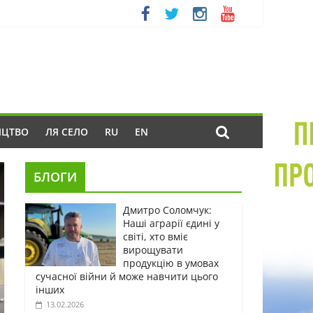
ИЦТВО
ЛЯ СЕЛО
RU
EN
БЛОГИ
Дмитро Соломчук:
Наші аграрії єдині у
світі, хто вміє
вирощувати
продукцію в умовах
сучасної війни й може навчити цього
інших
13.02.2026