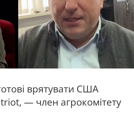
готові врятувати США
triot, — член агрокомітету