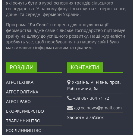
які хочуть бути в курсі основних трендів сільського
господарства. У нашому фокусі знаходяться, перш за все,
дрібні та середні фермери України.
Програма
“Ля Село”
створена для популяризації
фермерства, адже саме сільське господарство підтримує
країну на шляху до успішного розвитку. Наші журналісти
зроблять усе, щоб перебування на нашому сайті було
максимально інформативним та цікавим.
РОЗДІЛИ
КОНТАКТИ
АГРОТЕХНІКА
Україна, м. Рівне, пров.
Робітничий, 6а
АГРОПОЛІТИКА
+38 067 364 71 72
АГРОПРАВО
agroc.news@gmail.com
ЕКО-ФЕРМЕРСТВО
Зворотній зв’язок
ТВАРИННИЦТВО
РОСЛИННИЦТВО