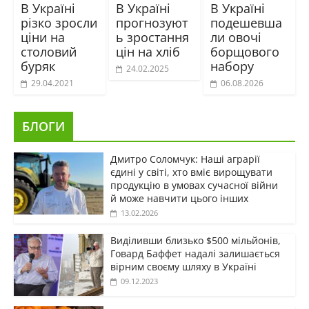
В Україні
В Україні
В Україні
різко зросли
прогнозуют
подешевша
ціни на
ь зростання
ли овочі
столовий
цін на хліб
борщового
буряк
набору
24.02.2025
29.04.2021
06.08.2026
БЛОГИ
Дмитро Соломчук: Наші аграрії
єдині у світі, хто вміє вирощувати
продукцію в умовах сучасної війни
й може навчити цього інших
13.02.2026
Виділивши близько $500 мільйонів,
Говард Баффет надалі залишається
вірним своєму шляху в Україні
09.12.2023