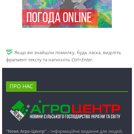
Якщо ви знайшли помилку, будь ласка, виділіть
фрагмент тексту та натисніть
Ctrl+Enter
.
ПРО НАС
“News Агро-Центр”
– інформаційне видання для людей,