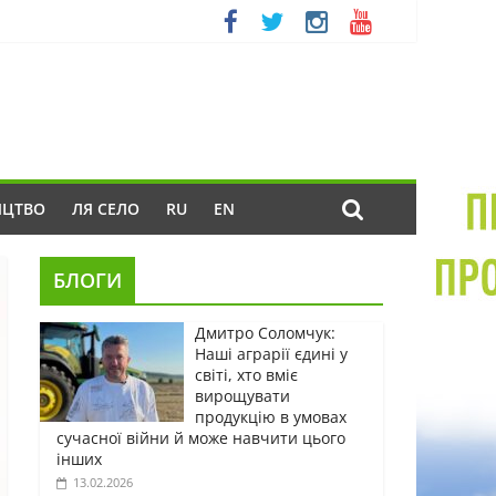
ИЦТВО
ЛЯ СЕЛО
RU
EN
БЛОГИ
Дмитро Соломчук:
Наші аграрії єдині у
світі, хто вміє
вирощувати
продукцію в умовах
сучасної війни й може навчити цього
інших
13.02.2026