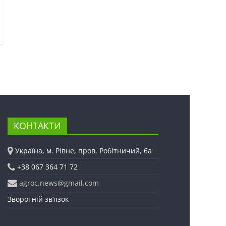
КОНТАКТИ
Україна, м. Рівне, пров. Робітничий, 6а
+38 067 364 71 72
agroc.news@gmail.com
Зворотній зв’язок