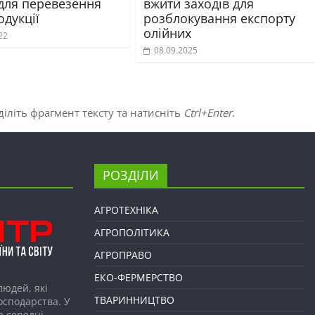
 для перевезення
вжити заходів для
дукції
розблокування експорту
олійних
22
08.09.2025
іліть фрагмент тексту та натисніть
Ctrl+Enter
.
РОЗДІЛИ
АГРОТЕХНІКА
АГРОПОЛІТИКА
АГРОПРАВО
ЕКО-ФЕРМЕРСТВО
людей, які
ТВАРИННИЦТВО
господарства. У
а середні