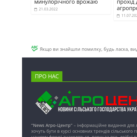
минулорічного врожаю
прохід
агропро
21.03.2022
11.07.20
Якщо ви знайшли помилку, будь ласка, вид
ПРО НАС
“News Агро-Центр”
– інформаційне видання для 
хочуть бути в курсі основних трендів сільського 
нашому фокусі знаходяться, перш за все, дрібні т