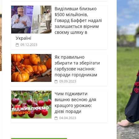
Виділивши близько
$500 мільйонів,
Говард Баффет надалі
залишається вірним
своєму шляху в
Україні
09.12.2023
Як правильно
збирати та зберігати
гарбузове насіння:
поради городникам
09.09.2023
Чим підживити
вишню весною для
кращого урожаю:
дієві поради
04.04.2023