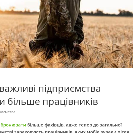
 важливі підприємства
 більше працівників
риємства
абронювати
більше фахівців, адже тепер до загальної
ємстві зараховують працівників, яких мобілізували після