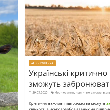
АГРОПОЛІТИКА
Українські критично
зможуть забронювати
,
29.05.2025
бронювання
критично важливі підп
Критично важливі підприємства можуть
з
кількості військовозобов’язаних на підпри