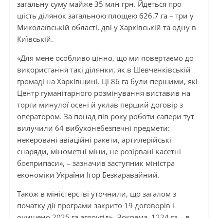
загальну суму майже 35 млн грн. Йдеться про
шість ділянок загальною площею 626,7 га – три у
Миколаївській області, дві у Харківській та одну в
Київській.
«Для мене особливо цінно, що ми повертаємо до
використання такі ділянки, як в Шевченківській
громаді на Харківщині. Ці 86 га були першими, які
Центр гуманітарного розмінування виставив на
торги минулої осені й уклав перший договір з
оператором. За понад пів року роботи сапери тут
вилучили 64 вибухонебезпечні предмети:
некеровані авіаційні ракети, артилерійські
снаряди, мінометні міни, не розірвані касетні
боєприпаси», – зазначив заступник міністра
економіки України Ігор Безкаравайний.
Також в міністерстві уточнили, що загалом з
початку дії програми закрито 19 договорів і
очищено 2025 га агроугідь. Зокрема, 1224 га – в