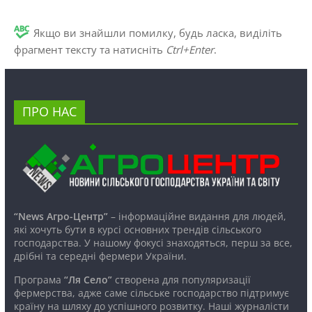
Якщо ви знайшли помилку, будь ласка, виділіть
фрагмент тексту та натисніть
Ctrl+Enter
.
ПРО НАС
“News Агро-Центр”
– інформаційне видання для людей,
які хочуть бути в курсі основних трендів сільського
господарства. У нашому фокусі знаходяться, перш за все,
дрібні та середні фермери України.
Програма
“Ля Село”
створена для популяризації
фермерства, адже саме сільське господарство підтримує
країну на шляху до успішного розвитку. Наші журналісти