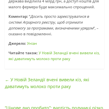
держава виділила 4 млрд грн, а доступ коштів для
малого фермера буде максимально спрощений.
Коментар:
“
Досить просто зареєструватися в
системі Аграрного реєстру, щоб отримати
допомогу за програмами, визначеними урядом
“, –
сказано в повідомленні.
Джерело:
Уніан
Читайте також:
У Новій Зеландії вчені вивели кіз,
які даватимуть молоко проти раку
←
У Новій Зеландії вчені вивели кіз, які
даватимуть молоко проти раку
“Цінове дно пробито”: вартість полуниці різко