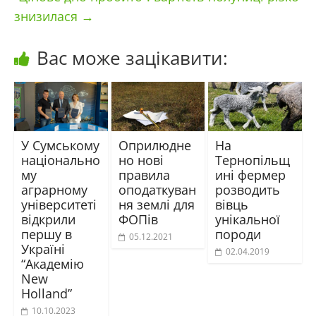
знизилася
→
Вас може зацікавити:
У Сумському
Оприлюдне
На
національно
но нові
Тернопільщ
му
правила
ині фермер
аграрному
оподаткуван
розводить
університеті
ня землі для
вівць
відкрили
ФОПів
унікальної
першу в
породи
05.12.2021
Україні
02.04.2019
“Академію
New
Holland”
10.10.2023