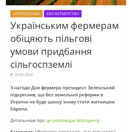
АГРОПОЛІТИКА
ЕКО-ФЕРМЕРСТВО
Українським фермерам
обіцяють пільгові
умови придбання
сільгоспземлі
20.06.2020
З нагоди Дня фермера президент Зеленський
підкреслив, що без земельної реформи в
України не буде шансу знову стати житницею
Європи.
Детальніше про
це розповідає Агроцентр.
Коментар:
“
Фермери отримають пільгові умови