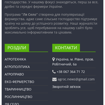
господарства. У нашому фокусі знаходяться, перш за все,
дрібні та середні фермери України.
Програма
“Ля Село”
створена для популяризації
фермерства, адже саме сільське господарство підтримує
країну на шляху до успішного розвитку. Наші журналісти
зроблять усе, щоб перебування на нашому сайті було
максимально інформативним та цікавим.
РОЗДІЛИ
КОНТАКТИ
АГРОТЕХНІКА
Україна, м. Рівне, пров.
Робітничий, 6а
АГРОПОЛІТИКА
+38 067 364 71 72
АГРОПРАВО
agroc.news@gmail.com
ЕКО-ФЕРМЕРСТВО
Зворотній зв’язок
ТВАРИННИЦТВО
РОСЛИННИЦТВО
ЛЯ СЕЛО