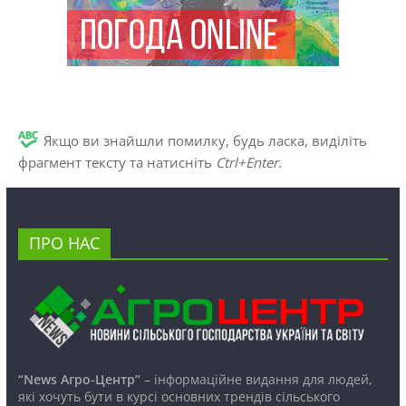
Якщо ви знайшли помилку, будь ласка, виділіть
фрагмент тексту та натисніть
Ctrl+Enter
.
ПРО НАС
“News Агро-Центр”
– інформаційне видання для людей,
які хочуть бути в курсі основних трендів сільського