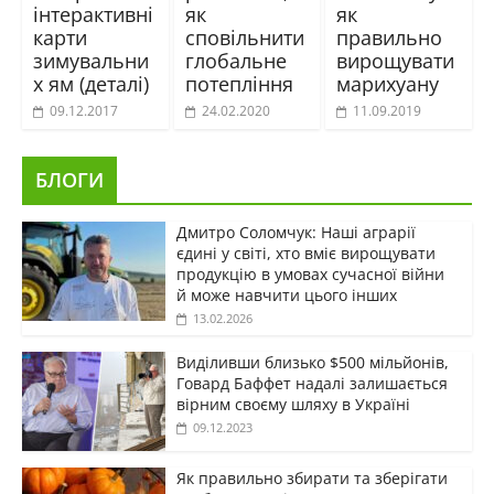
інтерактивні
як
як
карти
сповільнити
правильно
зимувальни
глобальне
вирощувати
х ям (деталі)
потепління
марихуану
09.12.2017
24.02.2020
11.09.2019
БЛОГИ
Дмитро Соломчук: Наші аграрії
єдині у світі, хто вміє вирощувати
продукцію в умовах сучасної війни
й може навчити цього інших
13.02.2026
Виділивши близько $500 мільйонів,
Говард Баффет надалі залишається
вірним своєму шляху в Україні
09.12.2023
Як правильно збирати та зберігати